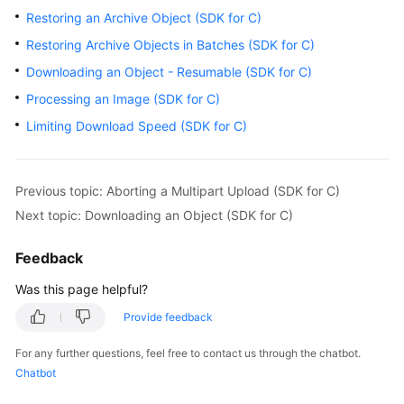
Billing
Restoring an Archive Object (SDK for C)
Restoring Archive Objects in Batches (SDK for C)
Getting
Downloading an Object - Resumable (SDK for C)
Started
Processing an Image (SDK for C)
User
Limiting Download Speed (SDK for C)
Guide
Permissions
Previous topic: Aborting a Multipart Upload (SDK for C)
Configuration
Next topic: Downloading an Object (SDK for C)
Guide
Feedback
Tools
Guide
Was this page helpful?
Provide feedback
Best
Practices
For any further questions, feel free to contact us through the chatbot.
Chatbot
API
Reference