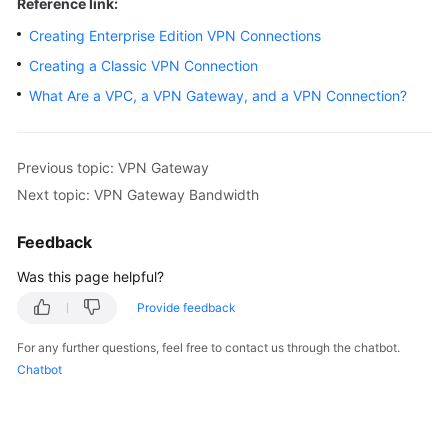
Reference link:
Started
Creating Enterprise Edition VPN Connections
User
Creating a Classic VPN Connection
Guide
What Are a VPC, a VPN Gateway, and a VPN Connection?
Administrator
Guide
Previous topic: VPN Gateway
Next topic: VPN Gateway Bandwidth
Best
Practices
Feedback
Troubleshooting
Was this page helpful?
Provide feedback
FAQs
For any further questions, feel free to contact us through the chatbot.
API
Chatbot
Reference
More
Documents