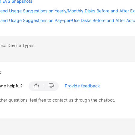
for EVS Snapshots
and Usage Suggestions on Yearly/Monthly Disks Before and After Ex
 and Usage Suggestions on Pay-per-Use Disks Before and After Acco
pic: Device Types
k
age helpful?
Provide feedback
ther questions, feel free to contact us through the chatbot.