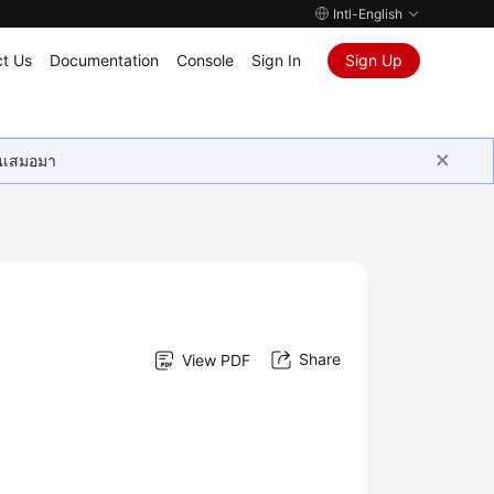
Intl-English
t Us
Documentation
Console
Sign In
Sign Up
ุนเสมอมา
Share
View PDF