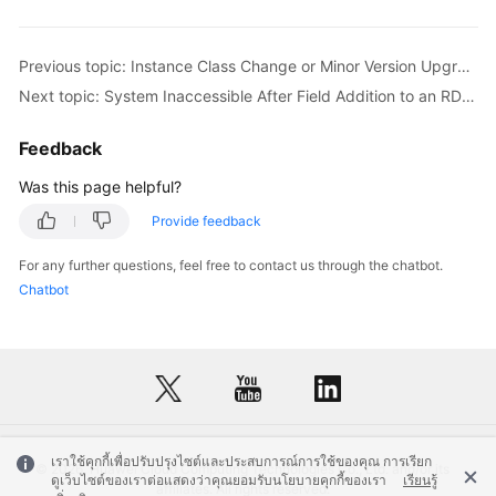
FAQs
Troubleshooting
Previous topic: Instance Class Change or Minor Version Upgrade Failure Caused by Long Transactions
Next topic: System Inaccessible After Field Addition to an RDS for MySQL Database Table
Videos
Feedback
Glossary
Was this page helpful?
More
Provide feedback
Documents
For any further questions, feel free to contact us through the chatbot.
Chatbot
General
Reference
Glossary
Shared
Responsibilities
เราใช้คุกกี้เพื่อปรับปรุงไซต์และประสบการณ์การใช้ของคุณ การเรียก
© 2026, Huawei Cloud Computing Technologies Co., Ltd. and/or its
ดูเว็บไซต์ของเราต่อแสดงว่าคุณยอมรับนโยบายคุกกี้ของเรา
เรียนรู้
affiliates. All rights reserved.