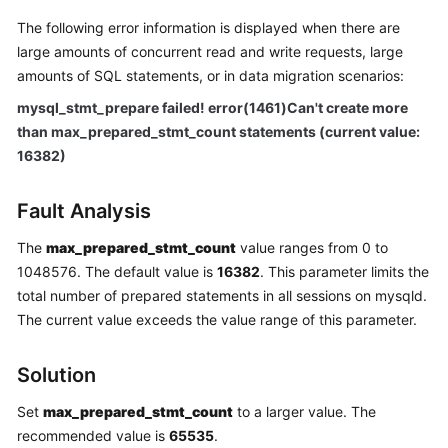
The following error information is displayed when there are
Kernels
large amounts of concurrent read and write requests, large
amounts of SQL statements, or in data migration scenarios:
User
mysql_stmt_prepare failed! error(1461)Can't create more
Guide
than max_prepared_stmt_count statements (current value:
16382)
Best
Practices
Fault Analysis
Performance
The
max_prepared_stmt_count
value ranges from 0 to
White
Paper
1048576. The default value is
16382
. This parameter limits the
total number of prepared statements in all sessions on mysqld.
API
The current value exceeds the value range of this parameter.
Reference
Solution
SDK
Reference
Set
max_prepared_stmt_count
to a larger value. The
recommended value is
65535
.