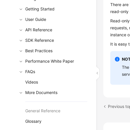
There are 
Getting Started
read-only 
User Guide
Read-only
requests, 
API Reference
instance o
SDK Reference
It is easy
Best Practices
NOT
Performance White Paper
The 
FAQs
serv
Videos
More Documents
Previous t
General Reference
Glossary