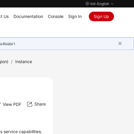
Intl-English
t Us
Documentation
Console
Sign In
Sign Up
ุนเสมอมา
gion)
/
Instance
Share
View PDF
 service capabilities.