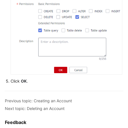
FAQs
Videos
More
Documents
General
Reference
Click
OK
.
Glossary
Shared
Previous topic: Creating an Account
Responsibilities
Next topic: Deleting an Account
Service
Level
Feedback
Agreement