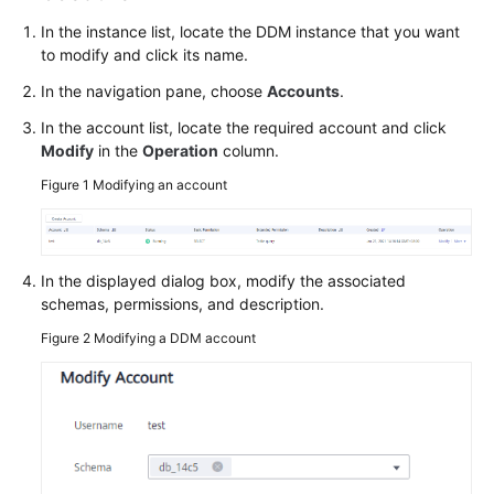
Billing
In the instance list, locate the DDM instance that you want
to modify and click its name.
Getting
Started
In the navigation pane, choose
Accounts
.
In the account list, locate the required account and click
User
Modify
in the
Operation
column.
Guide
Figure 1
Modifying an account
API
Reference
In the displayed dialog box, modify the associated
SDK
schemas, permissions, and description.
Reference
Figure 2
Modifying a DDM account
Best
Practices
Performance
White
Paper