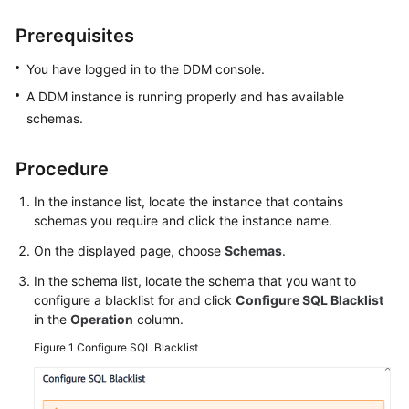
Billing
Prerequisites
Getting
You have logged in to the DDM console.
Started
A DDM instance is running properly and has available
User
schemas.
Guide
Procedure
API
Reference
In the instance list, locate the instance that contains
schemas you require and click the instance name.
SDK
On the displayed page, choose
Schemas
.
Reference
In the schema list, locate the schema that you want to
configure a blacklist for and click
Configure SQL Blacklist
Best
in the
Operation
column.
Practices
Figure 1
Configure SQL Blacklist
Performance
White
Paper