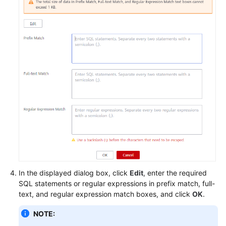
FAQs
Videos
More
Documents
General
Reference
Glossary
Shared
In the displayed dialog box, click
Edit
, enter the required
Responsibilities
SQL statements or regular expressions in prefix match, full-
text, and regular expression match boxes, and click
OK
.
Service
Level
NOTE:
Agreement