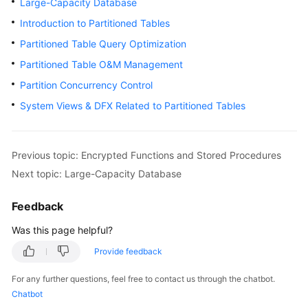
Large-Capacity Database
Billing
Introduction to Partitioned Tables
Getting
Partitioned Table Query Optimization
Started
Partitioned Table O&M Management
Partition Concurrency Control
User
Guide
System Views & DFX Related to Partitioned Tables
Developer
Guide
Previous topic: Encrypted Functions and Stored Procedures
Next topic: Large-Capacity Database
Best
Practices
Feedback
Performance
Was this page helpful?
White
Provide feedback
Paper
For any further questions, feel free to contact us through the chatbot.
API
Chatbot
Reference