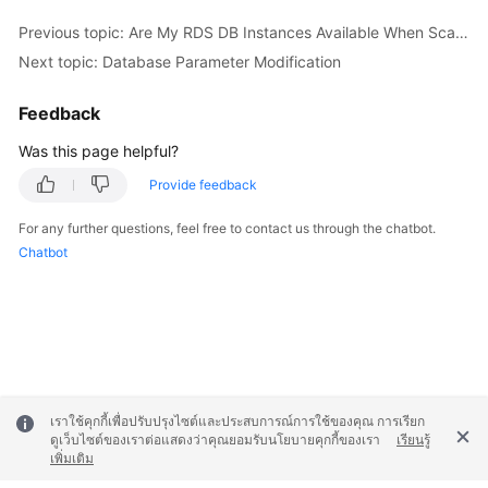
FAQs
Previous topic: Are My RDS DB Instances Available When Scaling?
Troubleshooting
Next topic: Database Parameter Modification
Videos
Feedback
Was this page helpful?
Glossary
Provide feedback
More
For any further questions, feel free to contact us through the chatbot.
Documents
Chatbot
General
Reference
Glossary
Shared
เราใช้คุกกี้เพื่อปรับปรุงไซต์และประสบการณ์การใช้ของคุณ การเรียก
ดูเว็บไซต์ของเราต่อแสดงว่าคุณยอมรับนโยบายคุกกี้ของเรา
เรียนรู้
Responsibilities
เพิ่มเติม