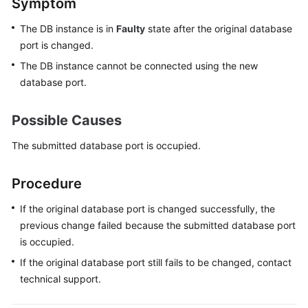
Symptom
The DB instance is in
Faulty
state after the original database
Kernels
port is changed.
User
The DB instance cannot be connected using the new
Guide
database port.
Best
Possible Causes
Practices
The submitted database port is occupied.
Performance
White
Procedure
Paper
If the original database port is changed successfully, the
API
previous change failed because the submitted database port
Reference
is occupied.
If the original database port still fails to be changed, contact
SDK
technical support.
Reference