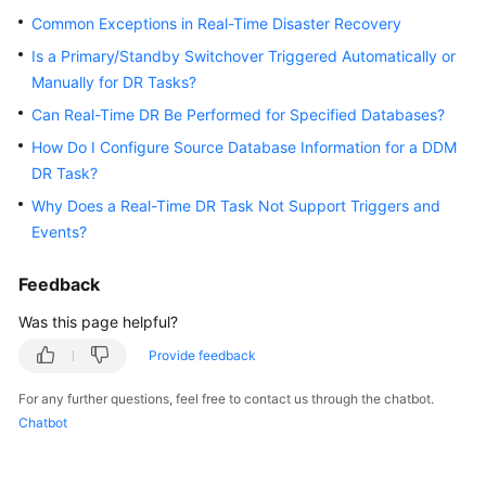
Started
Common Exceptions in Real-Time Disaster Recovery
Is a Primary/Standby Switchover Triggered Automatically or
User
Manually for DR Tasks?
Guide
Can Real-Time DR Be Performed for Specified Databases?
Best
How Do I Configure Source Database Information for a DDM
Practices
DR Task?
Why Does a Real-Time DR Task Not Support Triggers and
Security
Events?
White
Paper
Feedback
API
Was this page helpful?
Reference
Provide feedback
SDK
For any further questions, feel free to contact us through the chatbot.
Reference
Chatbot
FAQs