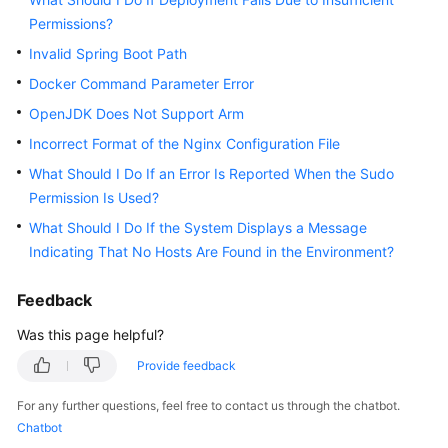
Guide
Permissions?
Invalid Spring Boot Path
Best
Practices
Docker Command Parameter Error
OpenJDK Does Not Support Arm
API
Incorrect Format of the Nginx Configuration File
Reference
What Should I Do If an Error Is Reported When the Sudo
FAQs
Permission Is Used?
What Should I Do If the System Displays a Message
Videos
Indicating That No Hosts Are Found in the Environment?
More
Feedback
Documents
Was this page helpful?
Provide feedback
General
Reference
For any further questions, feel free to contact us through the chatbot.
Chatbot
Glossary