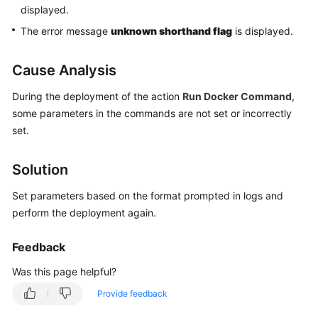
displayed.
Getting
Started
The error message
unknown shorthand flag
is displayed.
User
Cause Analysis
Guide
During the deployment of the action
Run Docker Command
,
Best
some parameters in the commands are not set or incorrectly
Practices
set.
API
Solution
Reference
Set parameters based on the format prompted in logs and
FAQs
perform the deployment again.
Videos
Feedback
More
Was this page helpful?
Documents
Provide feedback