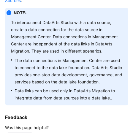
Sources
.
Getting
NOTE:
Started
To interconnect
DataArts Studio
with a data source,
create a data connection for the data source in
User
Management Center. Data connections in Management
Guide
Center are independent of the data links in DataArts
Migration. They are used in different scenarios.
Best
Practices
The data connections in Management Center are used
to connect to the data lake foundation.
DataArts Studio
SDK
provides one-stop data development, governance, and
Reference
services based on the data lake foundation.
Data links can be used only in DataArts Migration to
API
integrate data from data sources into a data lake..
Reference
FAQs
Feedback
Videos
Was this page helpful?