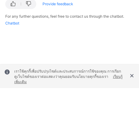
Provide feedback
More
Documents
For any further questions, feel free to contact us through the chatbot.
Chatbot
General
Reference
Glossary
Shared
เราใช้คุกกี้เพื่อปรับปรุงไซต์และประสบการณ์การใช้ของคุณ การเรียก
Responsibilities
ดูเว็บไซต์ของเราต่อแสดงว่าคุณยอมรับนโยบายคุกกี้ของเรา
เรียนรู้
เพิ่มเติม
Service
Level
Agreement
White
Papers
© 2026, Huawei Cloud Computing Technologies Co., Ltd. and/or its
affiliates. All rights reserved.
Endpoints