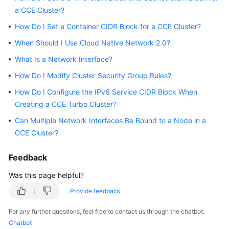
a CCE Cluster?
Overview
How Do I Set a Container CIDR Block for a CCE Cluster?
Billing
When Should I Use Cloud Native Network 2.0?
Kubernetes
What Is a Network Interface?
Basics
How Do I Modify Cluster Security Group Rules?
How Do I Configure the IPv6 Service CIDR Block When
Getting
Started
Creating a CCE Turbo Cluster?
Can Multiple Network Interfaces Be Bound to a Node in a
User
CCE Cluster?
Guide
Feedback
Best
Practices
Was this page helpful?
Provide feedback
API
Reference
For any further questions, feel free to contact us through the chatbot.
Chatbot