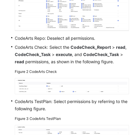
Shared
Responsibilities
Service
CodeArts Repo: Deselect all permissions.
Level
Agreement
CodeArts Check: Select the
CodeCheck_Report
>
read
,
CodeCheck_Task
>
execute
, and
CodeCheck_Task
>
White
read
permissions, as shown in the following figure.
Papers
Figure 2
CodeArts Check
Endpoints
Permissions
CodeArts TestPlan: Select permissions by referring to the
following figure.
Figure 3
CodeArts TestPlan