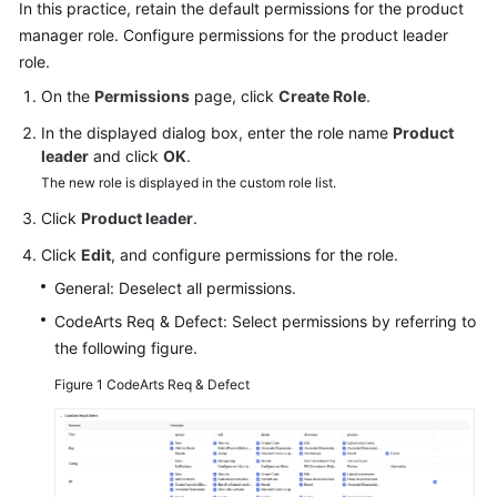
In this practice, retain the default permissions for the product
Guide
manager role. Configure permissions for the product leader
role.
Best
Practices
On the
Permissions
page, click
Create Role
.
In the displayed dialog box, enter the role name
Product
API
leader
and click
OK
.
Reference
The new role is displayed in the custom role list.
FAQs
Click
Product leader
.
Click
Edit
, and configure permissions for the role.
Videos
General: Deselect all permissions.
More
CodeArts Req & Defect: Select permissions by referring to
Documents
the following figure.
Figure 1
CodeArts Req & Defect
General
Reference
Glossary