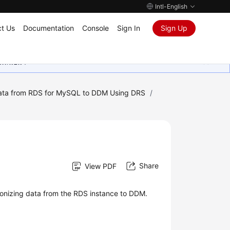
Intl-English
t Us
Documentation
Console
Sign In
Sign Up
ุนเสมอมา
Data from RDS for MySQL to DDM Using DRS
/
Share
View PDF
onizing data from the RDS instance to DDM.