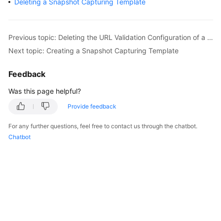
Deleting a Snapshot Capturing Template
Billing
Getting
Previous topic: Deleting the URL Validation Configuration of a Domain Name
Started
Next topic: Creating a Snapshot Capturing Template
Cloud
Feedback
Live
Was this page helpful?
Media
Provide feedback
Live
For any further questions, feel free to contact us through the chatbot.
Best
Chatbot
Practices
Cloud
Live
API
Reference
Media