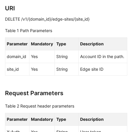
URI
White
Papers
DELETE /v1/{domain_id}/edge-sites/{site_id}
Table 1
Path Parameters
Endpoints
Parameter
Mandatory
Type
Description
Permissions
domain_id
Yes
String
Account ID in the path.
site_id
Yes
String
Edge site ID
Request Parameters
Table 2
Request header parameters
Parameter
Mandatory
Type
Description
X-Auth-
Yes
String
User token.