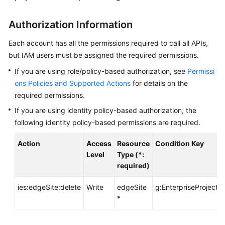
API
Reference
Authorization Information
FAQs
Each account has all the permissions required to call all APIs,
but IAM users must be assigned the required permissions.
Best
If you are using role/policy-based authorization, see
Permissi
Practices
ons Policies and Supported Actions
for details on the
required permissions.
General
If you are using identity policy-based authorization, the
Reference
following identity policy-based permissions are required.
Glossary
Action
Access
Resource
Condition Key
Level
Type (*:
Shared
required)
Responsibilities
ies:edgeSite:delete
Write
edgeSite
g:EnterpriseProjectId
*
Service
Level
Agreement