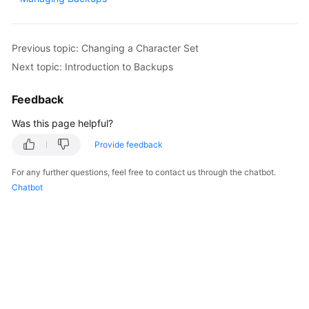
Kernels
Previous topic: Changing a Character Set
User
Next topic: Introduction to Backups
Guide
Feedback
Best
Was this page helpful?
Practices
Provide feedback
Performance
White
For any further questions, feel free to contact us through the chatbot.
Paper
Chatbot
API
Reference
SDK
Reference