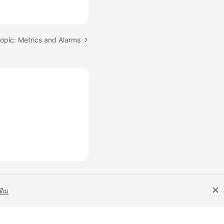
opic: Metrics and Alarms
เติม