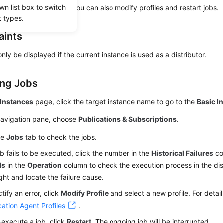
wn list box to switch
heir execution history. You can also modify profiles and restart jobs.
t types.
aints
nly be displayed if the current instance is used as a distributor.
ng Jobs
e
Instances
page, click the target instance name to go to the
Basic I
 navigation pane, choose
Publications & Subscriptions
.
he
Jobs
tab to check the jobs.
job fails to be executed, click the number in the
Historical Failures
co
ls
in the
Operation
column to check the execution process in the di
ight and locate the failure cause.
ctify an error, click
Modify Profile
and select a new profile. For detail
cation Agent Profiles
.
-execute a job, click
Restart
. The ongoing job will be interrupted.