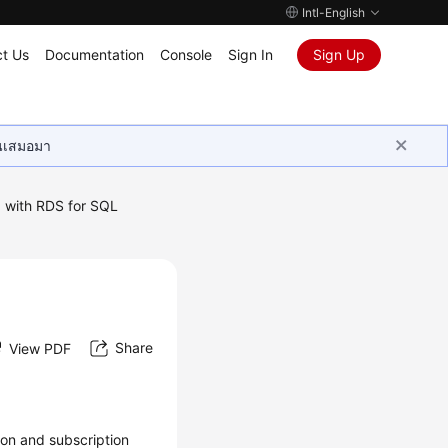
Intl-English
t Us
Documentation
Console
Sign In
Sign Up
ุนเสมอมา
 with RDS for SQL
Share
View PDF
ion and subscription