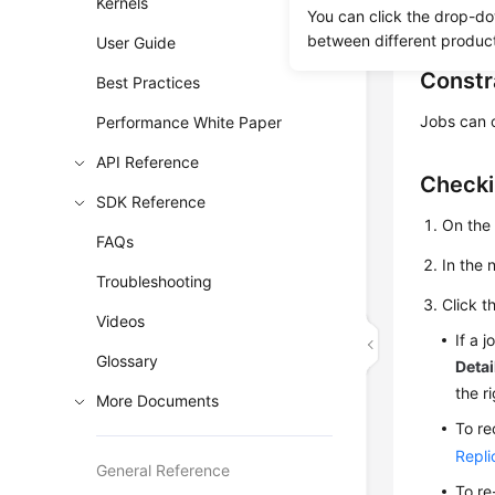
Kernels
You can click the drop-do
jobs and t
between different produc
User Guide
Constr
Best Practices
Jobs can o
Performance White Paper
API Reference
Checki
SDK Reference
On th
FAQs
In the
Troubleshooting
Click t
Videos
If a 
Glossary
Detai
the r
More Documents
To re
Repli
General Reference
To re