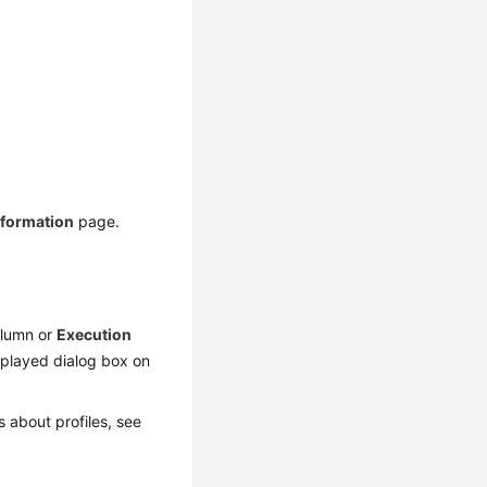
nformation
page.
lumn or
Execution
splayed dialog box on
s about profiles, see