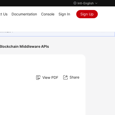
Intl-English
t Us
Documentation
Console
Sign In
Sign Up
ุนเสมอมา
Blockchain Middleware APIs
Share
View PDF