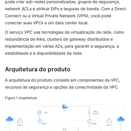
pode criar sub-redes personalizadas, grupos de segurança,
Guia
network ACLs e atribuir EIPs e larguras de banda. Com a Direct
de
Connect ou a Virtual Private Network (VPN), você pode
usuário
conectar suas VPCs a um data center local.
O serviço VPC usa tecnologias de virtualização de rede, como
Melhores
redundância de links, clusters de gateway distribuídos e
práticas
implementação em várias AZs, para garantir a segurança, a
estabilidade e a disponibilidade da rede.
Perguntas
frequentes
Arquitetura do produto
Perguntas
A arquitetura do produto consiste em componentes da VPC,
gerais
recursos de segurança e opções de conectividade da VPC.
Cobrança
Figura 1
Arquitetura
e
pagamentos
VPCs
e