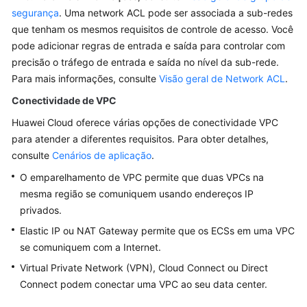
segurança
. Uma network ACL pode ser associada a sub-redes
What's
que tenham os mesmos requisitos de controle de acesso. Você
New
pode adicionar regras de entrada e saída para controlar com
precisão o tráfego de entrada e saída no nível da sub-rede.
API
Para mais informações, consulte
Visão geral de Network ACL
.
Reference
Conectividade de VPC
SDK
Huawei Cloud oferece várias opções de conectividade VPC
Reference
para atender a diferentes requisitos. Para obter detalhes,
consulte
Cenários de aplicação
.
Videos
O emparelhamento de VPC permite que duas VPCs na
mesma região se comuniquem usando endereços IP
Glossary
privados.
More
Elastic IP ou NAT Gateway permite que os ECSs em uma VPC
Documents
se comuniquem com a Internet.
Virtual Private Network (VPN), Cloud Connect ou Direct
Connect podem conectar uma VPC ao seu data center.