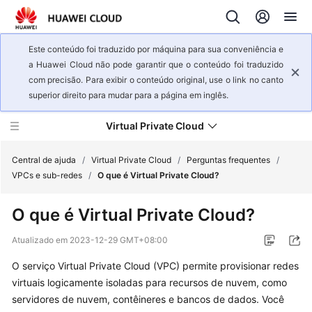
Este conteúdo foi traduzido por máquina para sua conveniência e
a Huawei Cloud não pode garantir que o conteúdo foi traduzido
com precisão. Para exibir o conteúdo original, use o link no canto
superior direito para mudar para a página em inglês.
Virtual Private Cloud
Central de ajuda
/
Virtual Private Cloud
/
Perguntas frequentes
/
VPCs e sub-redes
/
O que é Virtual Private Cloud?
Visão
O que é Virtual Private Cloud?
geral
de
Atualizado em
2023-12-29 GMT+08:00
serviço
O serviço Virtual Private Cloud (VPC) permite provisionar redes
Primeiros
virtuais logicamente isoladas para recursos de nuvem, como
passos
servidores de nuvem, contêineres e bancos de dados. Você