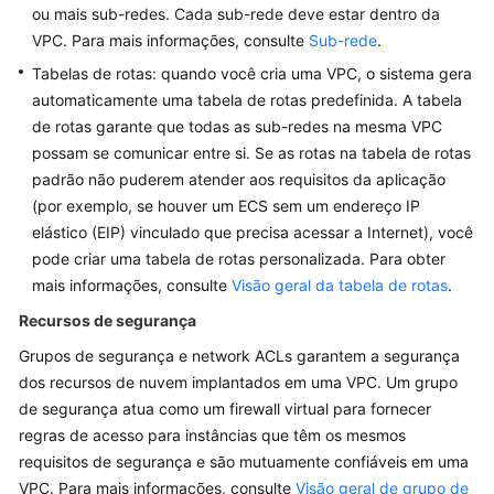
ou mais sub-redes. Cada sub-rede deve estar dentro da
Roteamento
VPC. Para mais informações, consulte
Sub-rede
.
Tabelas de rotas: quando você cria uma VPC, o sistema gera
Segurança
automaticamente uma tabela de rotas predefinida. A tabela
de rotas garante que todas as sub-redes na mesma VPC
No
possam se comunicar entre si. Se as rotas na tabela de rotas
momento,
o
padrão não puderem atender aos requisitos da aplicação
conteúdo
(por exemplo, se houver um ECS sem um endereço IP
não
elástico (EIP) vinculado que precisa acessar a Internet), você
está
pode criar uma tabela de rotas personalizada. Para obter
disponível
mais informações, consulte
Visão geral da tabela de rotas
.
no
Recursos de segurança
seu
idioma
Grupos de segurança e network ACLs garantem a segurança
selecionado.
dos recursos de nuvem implantados em uma VPC. Um grupo
Consulte
de segurança atua como um firewall virtual para fornecer
a
regras de acesso para instâncias que têm os mesmos
versão
requisitos de segurança e são mutuamente confiáveis em uma
em
VPC. Para mais informações, consulte
Visão geral de grupo de
inglês.