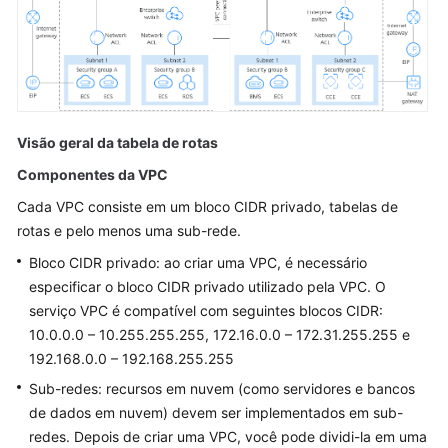
sub-
redes
EIPs
Conexões
de
Visão geral da tabela de rotas
emparelhamento
Componentes da VPC
de
Cada VPC consiste em um bloco CIDR privado, tabelas de
VPC
rotas e pelo menos uma sub-rede.
Endereços
Bloco CIDR privado: ao criar uma VPC, é necessário
IP
especificar o bloco CIDR privado utilizado pela VPC. O
virtuais
serviço VPC é compatível com seguintes blocos CIDR:
10.0.0.0 – 10.255.255.255, 172.16.0.0 – 172.31.255.255 e
Largura
192.168.0.0 – 192.168.255.255
de
banda
Sub-redes: recursos em nuvem (como servidores e bancos
de dados em nuvem) devem ser implementados em sub-
Conectividade
redes. Depois de criar uma VPC, você pode dividi-la em uma