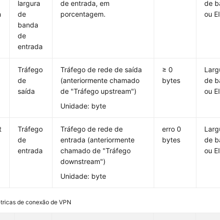
a
largura
de entrada, em
de b
h
de
porcentagem.
ou E
banda
de
entrada
Tráfego
Tráfego de rede de saída
≥ 0
Larg
de
(anteriormente chamado
bytes
de b
saída
de "Tráfego upstream")
ou E
Unidade: byte
t
Tráfego
Tráfego de rede de
erro 0
Larg
de
entrada (anteriormente
bytes
de b
entrada
chamado de "Tráfego
ou E
downstream")
Unidade: byte
tricas de conexão de VPN