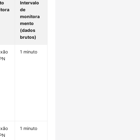
to
Intervalo
tora
de
monitora
mento
(dados
brutos)
exão
1 minuto
VPN
exão
1 minuto
VPN