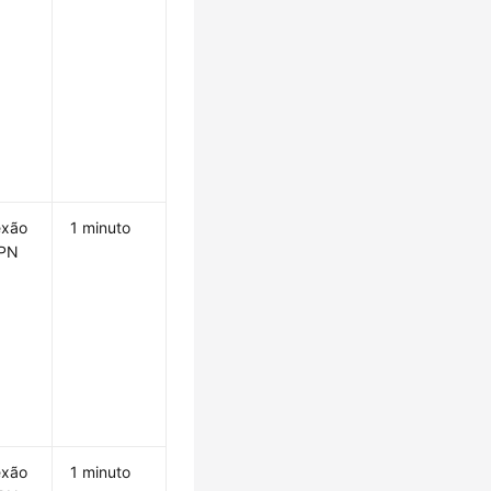
exão
1 minuto
VPN
exão
1 minuto