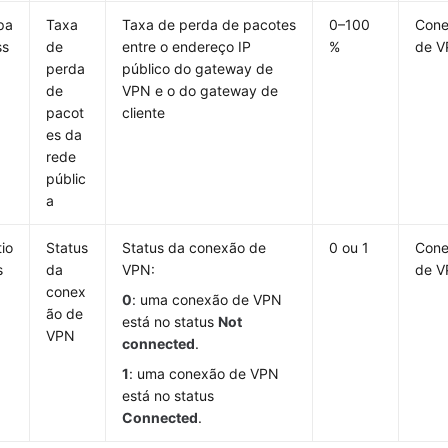
pa
Taxa
Taxa de perda de pacotes
0–100
Con
ss
de
entre o endereço IP
%
de 
perda
público do gateway de
de
VPN e o do gateway de
pacot
cliente
es da
rede
públic
a
io
Status
Status da conexão de
0 ou 1
Con
s
da
VPN:
de 
conex
0
: uma conexão de VPN
ão de
está no status
Not
VPN
connected
.
1
: uma conexão de VPN
está no status
Connected
.