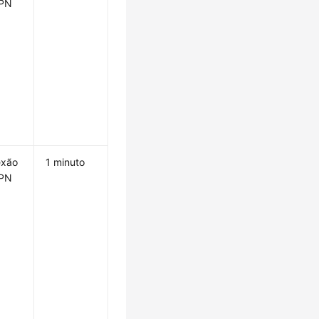
VPN
exão
1 minuto
VPN