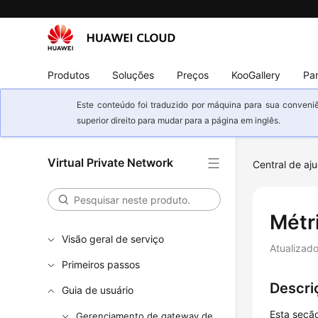
Produtos
Soluções
Preços
KooGallery
Par
Este conteúdo foi traduzido por máquina para sua conveniê
superior direito para mudar para a página em inglês.
Virtual Private Network
Central de aj
Métr
Visão geral de serviço
Atualizad
Primeiros passos
Descri
Guia de usuário
Esta seçã
Gerenciamento de gateway de