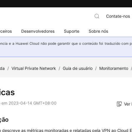
Contate-nos
ceiros
Desenvolvedores
Suporte
Sobre nós
ncia e a Huawei Cloud não pode garantir que o conteúdo foi traduzido com prec
uda
/
Virtual Private Network
/
Guia de usuário
/
Monitoramento
icas
o em
2023-04-14 GMT+08:00
Ver
ção
o descreve as métricas monitoradas e relatadas pela VPN ao Cloud