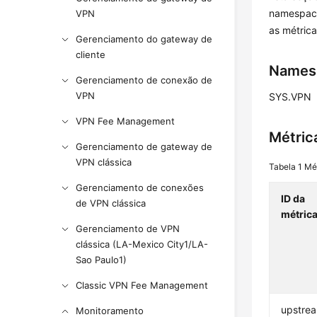
namespace
VPN
as métric
Gerenciamento do gateway de
cliente
Names
Gerenciamento de conexão de
VPN
SYS.VPN
VPN Fee Management
Métric
Gerenciamento de gateway de
VPN clássica
Tabela 1
Mé
Gerenciamento de conexões
ID da
de VPN clássica
métric
Gerenciamento de VPN
clássica (LA-Mexico City1/LA-
Sao Paulo1)
Classic VPN Fee Management
upstrea
Monitoramento