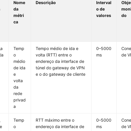
Nome
Descrição
Interval
Obje
a
da
o de
moni
métri
valores
do
ca
_a
Temp
Tempo médio de ida e
0–5000
Con
la
o
volta (RTT) entre o
ms
de 
médio
endereço da interface de
de ida
túnel do gateway de VPN
e
e o do gateway de cliente
volta
da
rede
privad
a
_
Temp
RTT máximo entre o
0–5000
Con
e
o
endereço da interface de
ms
de 