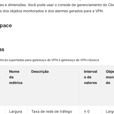
s e dimensões. Você pode usar o console de gerenciamento do Clou
as dos objetos monitorados e dos alarmes gerados para a VPN.
pace
as
tricas suportadas para gateways de VPN e gateways de VPN clássica
Nome
Descrição
Interval
Obje
a
da
o de
moni
métrica
valores
do
Largura
Taxa de rede de tráfego
≥ 0
Larg