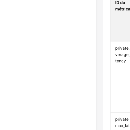
ID da
métric
private
verage_
tency
private
max_lat