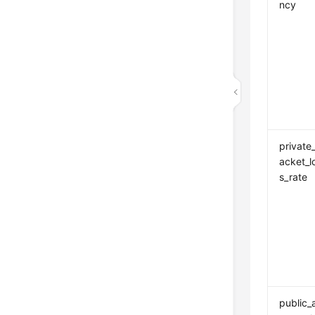
ncy
private
acket_l
s_rate
public_