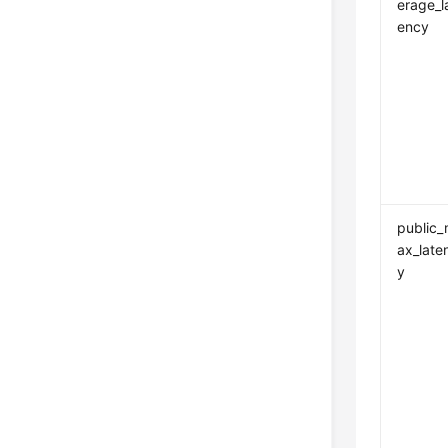
erage_l
ency
public
ax_late
y