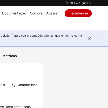
Intl-Português
Documentação
Console
Acessar
Inscrever-se
isão. Para exibir o conteúdo original, use o link no canto
/
Métricas
Compartilhar
 PDF
 Eye, bem como seus