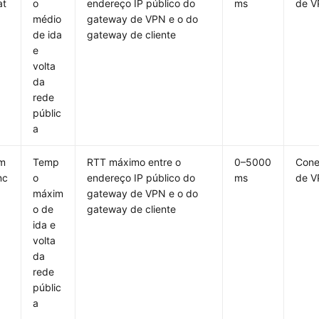
at
o
endereço IP público do
ms
de 
médio
gateway de VPN e o do
de ida
gateway de cliente
e
volta
da
rede
públic
a
_m
Temp
RTT máximo entre o
0–5000
Con
nc
o
endereço IP público do
ms
de 
máxim
gateway de VPN e o do
o de
gateway de cliente
ida e
volta
da
rede
públic
a