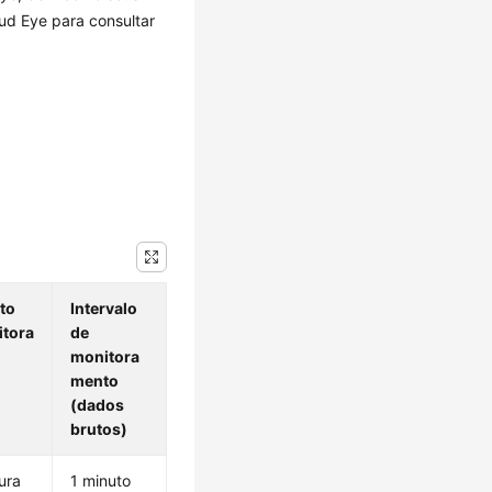
d Eye para consultar
to
Intervalo
tora
de
monitora
mento
(dados
brutos)
ura
1 minuto