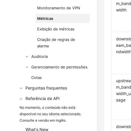
m_ban
Monitoramento de VPN
width
Métricas
Exibição de métricas
downst
Criação de regras de
eam_b
alarme
ndwidt
Auditoria
Gerenciamento de permissões
Cotas
upstrea
m_ban
Perguntas frequentes
width_u
Referência de API
sage
No momento, o conteúdo não está
disponível no seu idioma selecionado.
Consulte a versão em inglês.
downst
What's New