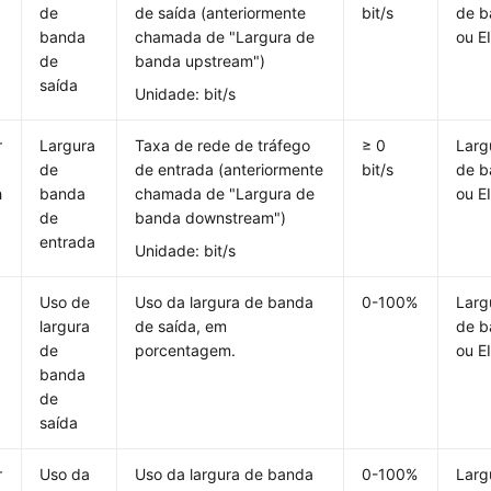
d
de
de saída (anteriormente
bit/s
de b
banda
chamada de "Largura de
ou E
de
banda upstream")
saída
Unidade: bit/s
r
Largura
Taxa de rede de tráfego
≥ 0
Larg
a
de
de entrada (anteriormente
bit/s
de b
h
banda
chamada de "Largura de
ou E
de
banda downstream")
entrada
Unidade: bit/s
Uso de
Uso da largura de banda
0-100%
Larg
d
largura
de saída, em
de b
de
porcentagem.
ou E
banda
de
saída
r
Uso da
Uso da largura de banda
0-100%
Larg