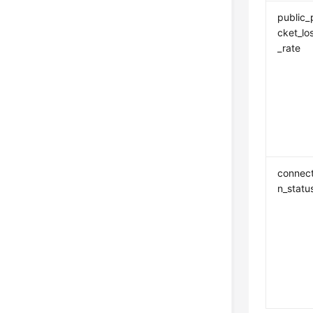
public_
cket_lo
_rate
connect
n_statu