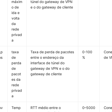
máxim
túnel do gateway de VPN
o de
e o do gateway de cliente
ida e
volta
da
rede
privad
a
_p
taxa
Taxa de perda de pacotes
0-100
Con
os
de
entre o endereço da
%
de 
perda
interface de túnel do
de
gateway de VPN e o do
pacot
gateway de cliente
es da
rede
privad
a
av
Temp
RTT médio entre o
0–5000
Con