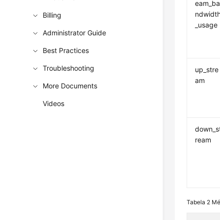
eam_b
ndwidt
Billing
_usage
Administrator Guide
Best Practices
Troubleshooting
up_stre
am
More Documents
Videos
down_s
ream
Tabela 2
Mé