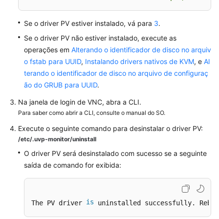
imagem
Se o driver PV estiver instalado, vá para
3
.
Exportando
lista
Se o driver PV não estiver instalado, execute as
de
operações em
Alterando o identificador de disco no arquiv
imagens
o fstab para UUID
,
Instalando drivers nativos de KVM
, e
Al
terando o identificador de disco no arquivo de configuraç
Verificando
ão do GRUB para UUID
.
a
capacidade
Na janela de login de VNC, abra a CLI.
do
Para saber como abrir a CLI, consulte o manual do SO.
disco
Execute o seguinte comando para desinstalar o driver PV:
de
/etc/.uvp-monitor/uninstall
uma
O driver PV será desinstalado com sucesso se a seguinte
imagem
saída de comando for exibida:
Criando
um
a
is
The PV driver 
 uninstalled successfully. Reboo
partir