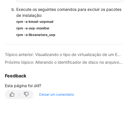
imagem
privada
Execute os seguintes comandos para excluir os pacotes
de
de instalação:
Windows
rpm -e kmod-uvpmod
rpm -e uvp-monitor
Otimizando
rpm -e libxenstore_uv
p
uma
imagem
privada
Tópico anterior: Visualizando o tipo de virtualização de um ECS de Linux
de
Próximo tópico: Alterando o identificador de disco no arquivo de configuração do GRUB para UUID
Linux
Feedback
Processo
de
Esta página foi útil?
otimização
Deixar um comentário
Visualizando
o
tipo
de