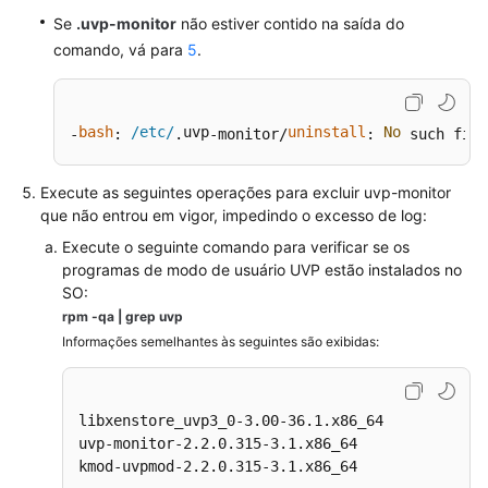
de
Se
.uvp-monitor
não estiver contido na saída do
uma
comando, vá para
imagem
5
.
Excluindo
imagens
bash
/etc/
uvp
uninstall
No
-
: 
.
-monitor/
: 
 such file
Compartilhando
Execute as seguintes operações para excluir
uvp-monitor
imagens
que não entrou em vigor, impedindo o excesso de log:
Execute o seguinte comando para verificar se os
Importando
programas de modo de usuário UVP estão instalados no
uma
SO:
imagem
rpm -qa | grep uvp
Informações semelhantes às seguintes são exibidas:
Exportando
uma
imagem
libxenstore_uvp3_0-3.00-36.1.x86_64

uvp-monitor-2.2.0.315-3.1.x86_64

Otimizando
kmod-uvpmod-2.2.0.315-3.1.x86_64
uma