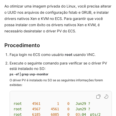
Ao otimizar uma imagem privada do Linux, você precisa alterar
Guia
de
o UUID nos arquivos de configuração fstab e GRUB, e instalar
usuário
drivers nativos Xen e KVM no ECS. Para garantir que você
possa instalar com êxito os drivers nativos Xen e KVM, é
Gerenciando
necessário desinstalar o driver PV do ECS.
imagens
públicas
Procedimento
Criando
Faça login no ECS como usuário
root
usando VNC.
uma
Execute o seguinte comando para verificar se o driver PV
imagem
está instalado no SO:
privada
ps -ef | grep uvp-monitor
O driver PV é instalado no SO se as seguintes informações forem
Gerenciando
exibidas:
imagens
privadas
root
4561        
1
0
Jun29
?
0
Modificando
root
4567     
4561    
0
Jun29
?
0
uma
root
6185     
6085    
0
03
:04
pts/2
0