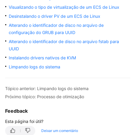
Visualizando o tipo de virtualização de um ECS de Linux
Guia
de
Desinstalando o driver PV de um ECS de Linux
usuário
Alterando o identificador de disco no arquivo de
configuração do GRUB para UUID
Gerenciando
Alterando o identificador de disco no arquivo fstab para
imagens
públicas
UUID
Instalando drivers nativos de KVM
Criando
Limpando logs do sistema
uma
imagem
privada
Tópico anterior: Limpando logs do sistema
Gerenciando
Próximo tópico: Processo de otimização
imagens
privadas
Feedback
Esta página foi útil?
Modificando
uma
Deixar um comentário