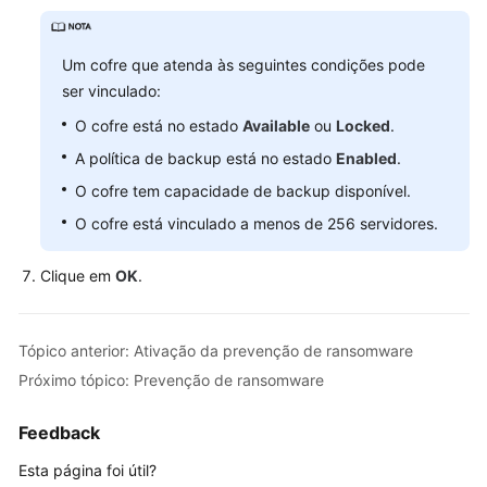
prevenção
de
ransomware
Um cofre que atenda às seguintes condições pode
ser vinculado:
Ativação
O cofre está no estado
Available
ou
Locked
.
do
backup
A política de backup está no estado
Enabled
.
O cofre tem capacidade de backup disponível.
Prevenção
O cofre está vinculado a menos de 256 servidores.
de
ransomware
Clique em
OK
.
Desabilitação
da
prevenção
Tópico anterior: Ativação da prevenção de ransomware
de
Próximo tópico: Prevenção de ransomware
ransomware
Feedback
Managing
Esta página foi útil?
Ransomware