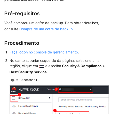
Guia
de
Pré-requisitos
usuário
Você comprou um cofre de backup. Para obter detalhes,
consulte
Compra de um cofre de backup
.
Ativação
do
HSS
Procedimento
Faça logon no console de gerenciamento
.
Painel
No canto superior esquerdo da página, selecione uma
Gerenciamento
região, clique em
e escolha
Security & Compliance
>
de
Host Security Service
.
ativos
Figura 1
Acessar o HSS
Prevenção
de
riscos
Prevenção