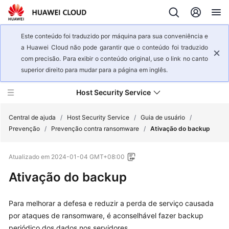
Este conteúdo foi traduzido por máquina para sua conveniência e
a Huawei Cloud não pode garantir que o conteúdo foi traduzido
com precisão. Para exibir o conteúdo original, use o link no canto
superior direito para mudar para a página em inglês.
Host Security Service
Central de ajuda
/
Host Security Service
/
Guia de usuário
/
Prevenção
/
Prevenção contra ransomware
/
Ativação do backup
Visão
Atualizado em
2024-01-04 GMT+08:00
geral
de
Ativação do backup
serviço
Para melhorar a defesa e reduzir a perda de serviço causada
Primeiros
por ataques de ransomware, é aconselhável fazer backup
passos
periódico dos dados nos servidores.