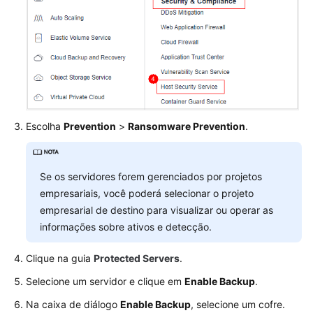
Proteção
da
aplicação
WTP
Prevenção
Escolha
Prevention
>
Ransomware Prevention
.
contra
ransomware
Se os servidores forem gerenciados por projetos
Compra
empresariais, você poderá selecionar o projeto
de
um
empresarial de destino para visualizar ou operar as
cofre
informações sobre ativos e detecção.
de
backup
Clique na guia
Protected Servers
.
Selecione um servidor e clique em
Enable Backup
.
Ativação
da
Na caixa de diálogo
Enable Backup
, selecione um cofre.