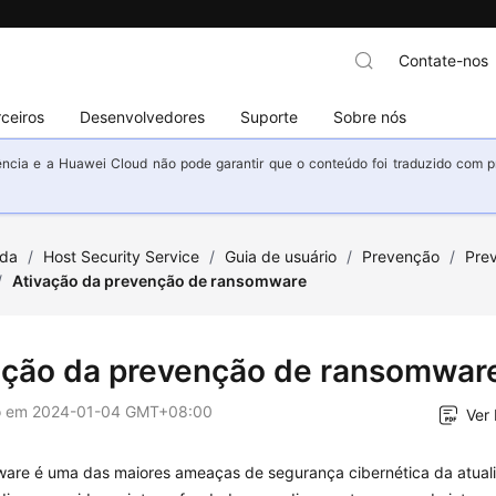
Contate-nos
ceiros
Desenvolvedores
Suporte
Sobre nós
ncia e a Huawei Cloud não pode garantir que o conteúdo foi traduzido com prec
uda
/
Host Security Service
/
Guia de usuário
/
Prevenção
/
Pre
/
Ativação da prevenção de ransomware
ação da prevenção de ransomwar
o em
2024-01-04 GMT+08:00
Ver
are é uma das maiores ameaças de segurança cibernética da atua