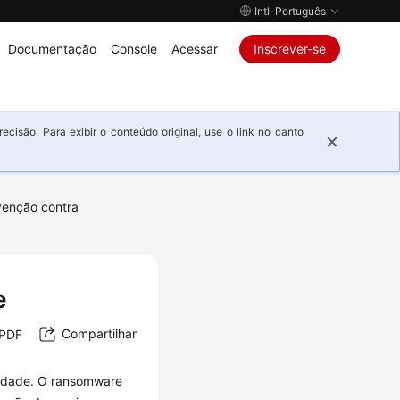
Intl-Português
Documentação
Console
Acessar
Inscrever-se
isão. Para exibir o conteúdo original, use o link no canto
venção contra
e
Compartilhar
 PDF
lidade. O ransomware