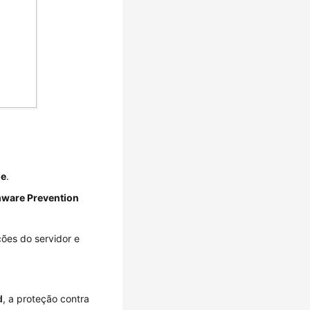
le
.
ware Prevention
ções do servidor e
d
, a proteção contra