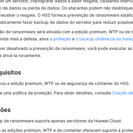
ir um servidor, criptografar dados e pedir resgate, causando interr
 de dados ou perda de dados. Os atacantes podem não desbloque
 receber o resgate. O HSS fornece prevenção de ransomware estátic
odicamente fazer backup de dados do servidor para reduzir possíve
ão de ransomware será ativada com a edição premium, WTP ou de c
inda mais a defesa, ative
a proteção
e
o backup dinâmicos do hone
iver desativado a prevenção de ransomware, você pode executar as
a ativá-la novamente.
quisitos
ivou a edição premium, WTP ou de segurança de container do HSS.
da uma política de proteção. Para obter detalhes, consulte
Criação de
ções
p de ransomware suporta apenas servidores da Huawei Cloud.
 as edições premium, WTP e de container oferecem suporte à prote