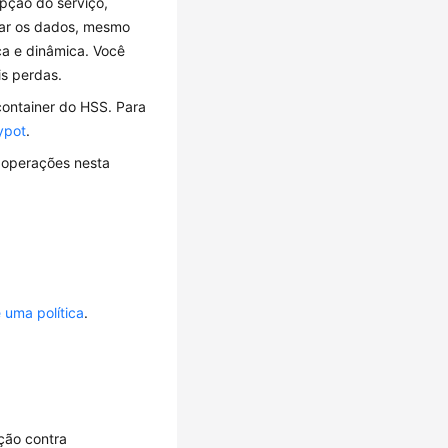
upção do serviço,
ar os dados, mesmo
a e dinâmica. Você
is perdas.
ontainer do HSS. Para
ypot
.
 operações nesta
 uma política
.
ção contra