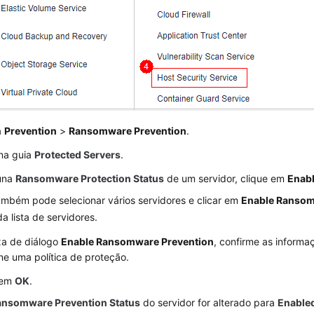
a
Prevention
>
Ransomware Prevention
.
 na guia
Protected Servers
.
una
Ransomware Protection Status
de um servidor, clique em
Enab
ambém pode selecionar vários servidores e clicar em
Enable Ransom
a lista de servidores.
xa de diálogo
Enable Ransomware Prevention
, confirme as informa
ne uma política de proteção.
 em
OK
.
ansomware Prevention Status
do servidor for alterado para
Enable