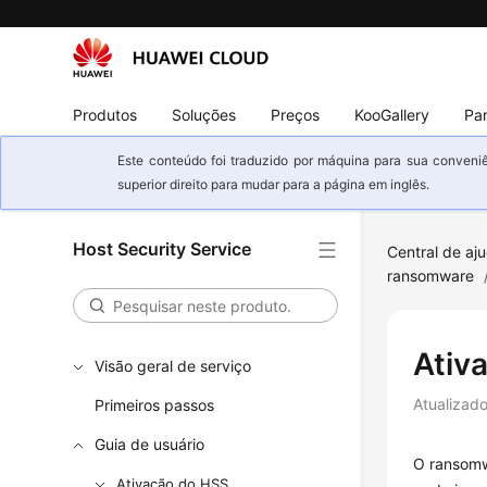
Produtos
Soluções
Preços
KooGallery
Par
Este conteúdo foi traduzido por máquina para sua conveniê
superior direito para mudar para a página em inglês.
Host Security Service
Central de aj
ransomware
Ativ
Visão geral de serviço
Atualizad
Primeiros passos
Guia de usuário
O ransomw
Ativação do HSS