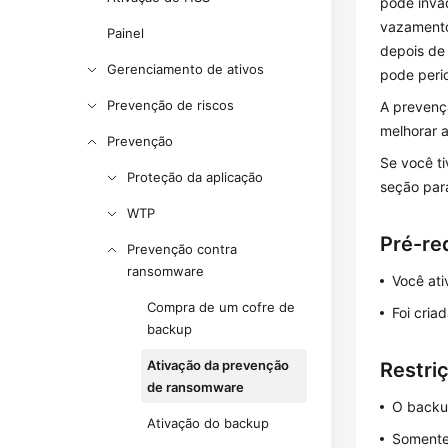
pode invad
vazamento
Painel
depois de
Gerenciamento de ativos
pode peri
Prevenção de riscos
A prevenç
melhorar a
Prevenção
Se você t
Proteção da aplicação
seção par
WTP
Pré-re
Prevenção contra
ransomware
Você at
Compra de um cofre de
Foi cria
backup
Ativação da prevenção
Restri
de ransomware
O backu
Ativação do backup
Somente