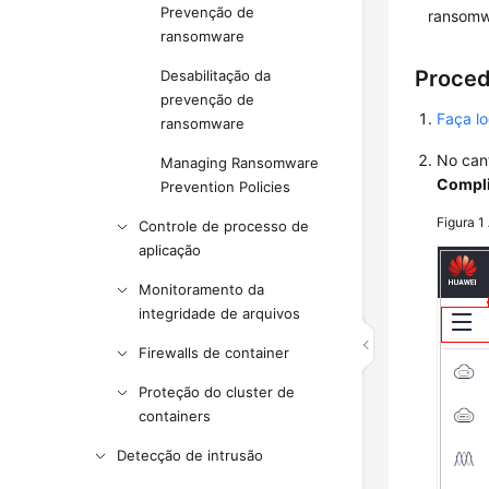
Prevenção de
ransomw
ransomware
Proce
Desabilitação da
prevenção de
Faça l
ransomware
No can
Managing Ransomware
Compl
Prevention Policies
Figura 1
Controle de processo de
aplicação
Monitoramento da
integridade de arquivos
Firewalls de container
Proteção do cluster de
containers
Detecção de intrusão