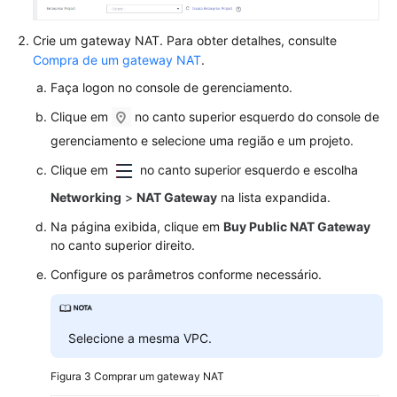
segredos
Crie um gateway NAT. Para obter detalhes, consulte
Auto
Compra de um gateway NAT
.
Scaling
Faça logon no console de gerenciamento.
Complementos
Clique em
no canto superior esquerdo do console de
gerenciamento e selecione uma região e um projeto.
Gráfico
Clique em
no canto superior esquerdo e escolha
do
Helm
Networking
>
NAT Gateway
na lista expandida.
Na página exibida, clique em
Buy
Public NAT Gateway
Permissões
no canto superior direito.
Gerenciamento
Configure os parâmetros conforme necessário.
do
armazenamento:
FlexVolume
Selecione a mesma VPC.
(preterido)
Figura 3
Comprar um gateway NAT
Referência