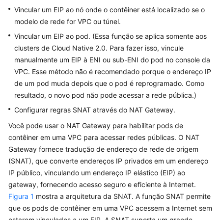
Vincular um EIP ao nó onde o contêiner está localizado se o
Guia
modelo de rede for VPC ou túnel.
de
usuário
Vincular um EIP ao pod. (Essa função se aplica somente aos
clusters de Cloud Native 2.0. Para fazer isso, vincule
Operações
manualmente um EIP à ENI ou sub-ENI do pod no console da
de
VPC. Esse método não é recomendado porque o endereço IP
alto
de um pod muda depois que o pod é reprogramado. Como
risco
resultado, o novo pod não pode acessar a rede pública.)
e
Configurar regras SNAT através do NAT Gateway.
soluções
Você pode usar o NAT Gateway para habilitar pods de
Clusters
contêiner em uma VPC para acessar redes públicas. O NAT
Gateway fornece tradução de endereço de rede de origem
Nós
(SNAT), que converte endereços IP privados em um endereço
IP público, vinculando um endereço IP elástico (EIP) ao
Pools
gateway, fornecendo acesso seguro e eficiente à Internet.
de
Figura 1
mostra a arquitetura da SNAT. A função SNAT permite
nós
que os pods de contêiner em uma VPC acessem a Internet sem
estarem vinculados a um EIP. A SNAT suporta um grande