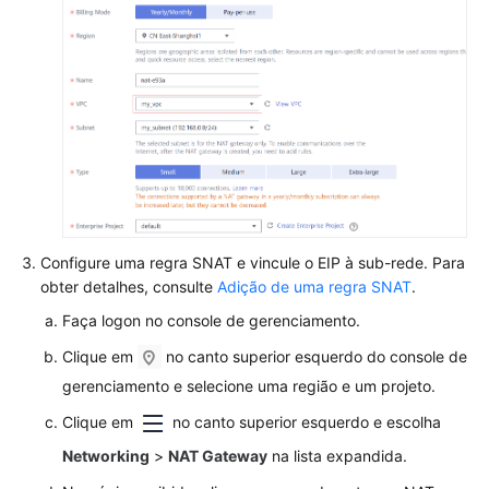
de
API
Perguntas
frequentes
No
momento,
o
conteúdo
não
Configure uma regra SNAT e vincule o EIP à sub-rede. Para
está
obter detalhes, consulte
Adição de uma regra SNAT
.
disponível
Faça logon no console de gerenciamento.
no
seu
Clique em
no canto superior esquerdo do console de
idioma
gerenciamento e selecione uma região e um projeto.
selecionado.
Clique em
no canto superior esquerdo e escolha
Consulte
a
Networking
>
NAT Gateway
na lista expandida.
versão