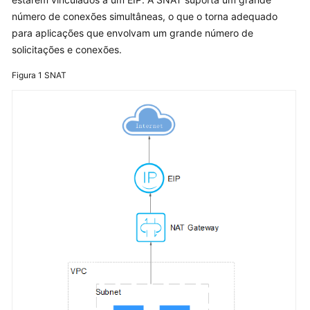
Cargas
número de conexões simultâneas, o que o torna adequado
de
para aplicações que envolvam um grande número de
trabalho
solicitações e conexões.
Agendamento
Figura 1
SNAT
Rede
Visão
geral
Modelos
de
rede
de
contêineres
Serviço
Ingresses