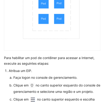
DNS
Configurações
de
rede
de
contêiner
Configurações
da
Para habilitar um pod de contêiner para acessar a Internet,
rede
execute as seguintes etapas:
do
cluster
Atribua um EIP.
Faça logon no console de gerenciamento.
Configuração
Clique em
no canto superior esquerdo do console de
do
gerenciamento e selecione uma região e um projeto.
acesso
dentro
Clique em
no canto superior esquerdo e escolha
da