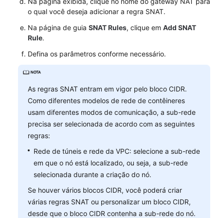
Na página exibida, clique no nome do gateway NAT para
em
o qual você deseja adicionar a regra SNAT.
inglês.
Na página de guia
SNAT Rules
, clique em
Add SNAT
What's
Rule
.
New
Defina os parâmetros conforme necessário.
Product
Bulletin
As regras SNAT entram em vigor pelo bloco CIDR.
Billing
Como diferentes modelos de rede de contêineres
usam diferentes modos de comunicação, a sub-rede
Kubernetes
precisa ser selecionada de acordo com as seguintes
Basics
regras:
Rede de túneis e rede da VPC: selecione a sub-rede
Best
em que o nó está localizado, ou seja, a sub-rede
Practices
selecionada durante a criação do nó.
SDK
Se houver vários blocos CIDR, você poderá criar
Reference
várias regras SNAT ou personalizar um bloco CIDR,
desde que o bloco CIDR contenha a sub-rede do nó.