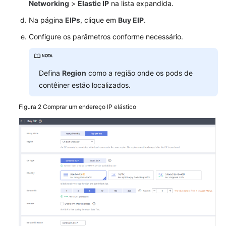
Networking
>
Elastic IP
na lista expandida.
VPC
Na página
EIPs
, clique em
Buy
EIP
.
Acesso
Configure os parâmetros conforme necessário.
a
redes
públicas
a
Defina
Region
como a região onde os pods de
partir
contêiner estão localizados.
de
um
Figura 2
Comprar um endereço IP elástico
contêiner
Armazenamento
Observabilidade
Namespaces
ConfigMaps
e