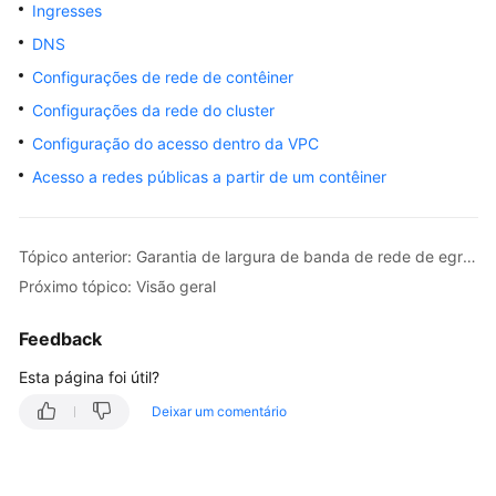
Ingresses
Guia
DNS
de
usuário
Configurações de rede de contêiner
Configurações da rede do cluster
Operações
Configuração do acesso dentro da VPC
de
Acesso a redes públicas a partir de um contêiner
alto
risco
e
soluções
Tópico anterior: Garantia de largura de banda de rede de egress
Próximo tópico: Visão geral
Clusters
Feedback
Nós
Esta página foi útil?
Pools
Deixar um comentário
de
nós