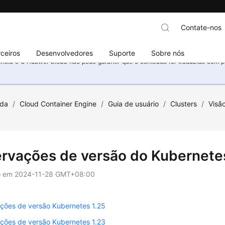
Contate-nos
ceiros
Desenvolvedores
Suporte
Sobre nós
ncia e a Huawei Cloud não pode garantir que o conteúdo foi traduzido com prec
uda
/
Cloud Container Engine
/
Guia de usuário
/
Clusters
/
Visão
rvações de versão do Kubernete
o em
2024-11-28 GMT+08:00
ções de versão Kubernetes 1.25
ções de versão Kubernetes 1.23