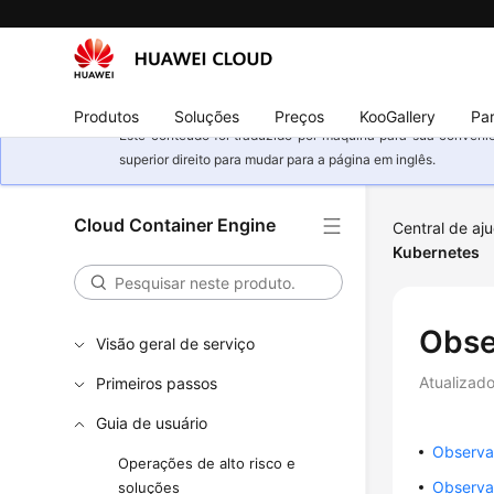
Produtos
Soluções
Preços
KooGallery
Par
Este conteúdo foi traduzido por máquina para sua conveniê
superior direito para mudar para a página em inglês.
Cloud Container Engine
Central de aj
Kubernetes
Obse
Visão geral de serviço
Atualizad
Primeiros passos
Guia de usuário
Observa
Operações de alto risco e
Observa
soluções