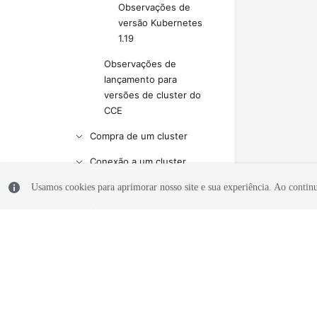
Observações de
versão Kubernetes
1.19
Observações de
lançamento para
versões de cluster do
CCE
Compra de um cluster
Conexão a um cluster
Atualização de um cluster
Usamos cookies para aprimorar nosso site e sua experiência. Ao continua
Gerenciamento de um
cluster
Nós
Pools de nós
© 2026, Huawei Cloud Computing Technologies Co., Ltd. E/ou suas af
Cargas de trabalho
reservados.