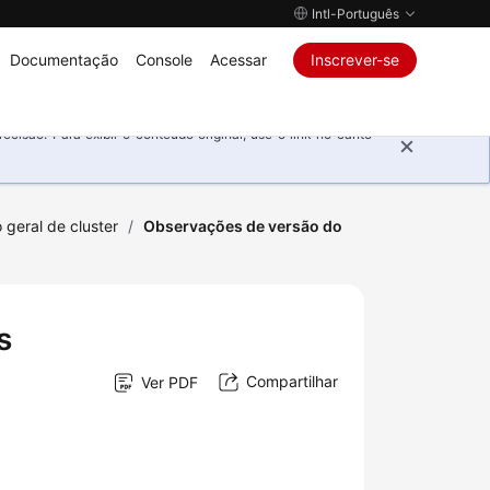
Intl-Português
Documentação
Console
Acessar
Inscrever-se
isão. Para exibir o conteúdo original, use o link no canto
 geral de cluster
/
Observações de versão do
s
Compartilhar
Ver PDF