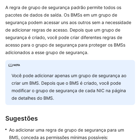
A regra de grupo de segurança padrão permite todos os
Guia
de
pacotes de dados de saída. Os BMSs em um grupo de
usuário
segurança podem acessar uns aos outros sem a necessidade
de adicionar regras de acesso. Depois que um grupo de
Operações
segurança é criado, você pode criar diferentes regras de
comuns
acesso para o grupo de segurança para proteger os BMSs
adicionados a esse grupo de segurança.
Instância
Imagem
Você pode adicionar apenas um grupo de segurança ao
criar um BMS. Depois que o BMS é criado, você pode
Disco
modificar o grupo de segurança de cada NIC na página
de detalhes do BMS.
Par
de
chaves
Sugestões
e
senha
Ao adicionar uma regra de grupo de segurança para um
BMS, conceda as permissões mínimas possíveis: