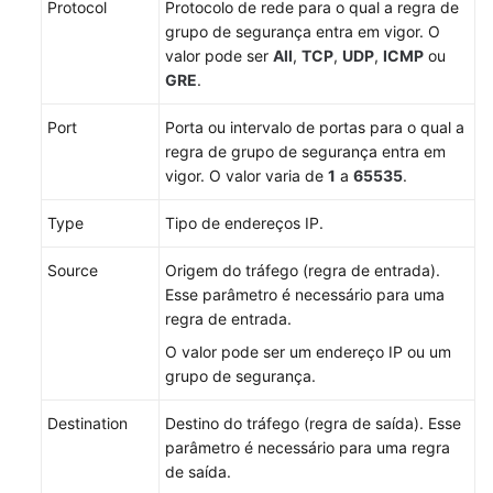
Protocol
Protocolo de rede para o qual a regra de
Consulte
grupo de segurança entra em vigor. O
a
valor pode ser
All
,
TCP
,
UDP
,
ICMP
ou
versão
GRE
.
em
inglês.
Port
Porta ou intervalo de portas para o qual a
regra de grupo de segurança entra em
What's
vigor. O valor varia de
1
a
65535
.
New
Type
Tipo de endereços IP.
Billing
Source
Origem do tráfego (regra de entrada).
Best
Esse parâmetro é necessário para uma
Practices
regra de entrada.
O valor pode ser um endereço IP ou um
SDK
grupo de segurança.
Reference
Destination
Destino do tráfego (regra de saída). Esse
Private
parâmetro é necessário para uma regra
Image
de saída.
Creation