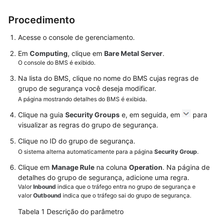
grupo
de
Procedimento
segurança
Acesse o console de gerenciamento.
Alteração
Em
Computing
, clique em
Bare Metal Server
.
de
O console do BMS é exibido.
um
Na lista do BMS, clique no nome do BMS cujas regras de
grupo
grupo de segurança você deseja modificar.
de
A página mostrando detalhes do BMS é exibida.
segurança
Clique na guia
Security Groups
e, em seguida, em
para
Recursos
visualizar as regras do grupo de segurança.
e
Clique no ID do grupo de segurança.
Tags
O sistema alterna automaticamente para a página
Security Group
.
Clique em
Monitoramento
Manage Rule
na coluna
Operation
. Na página de
detalhes do grupo de segurança, adicione uma regra.
do
Valor
Inbound
indica que o tráfego entra no grupo de segurança e
servidor
valor
Outbound
indica que o tráfego sai do grupo de segurança.
História
Tabela 1
Descrição do parâmetro