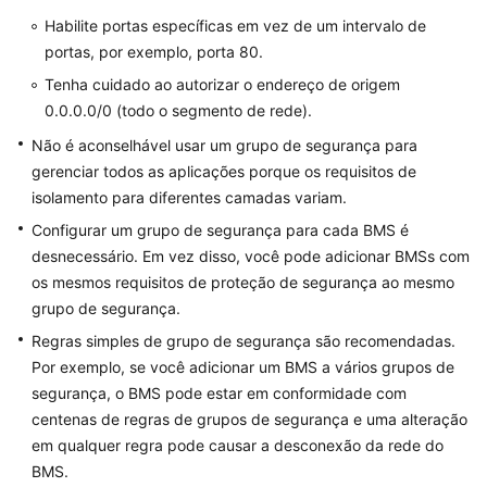
Rede
Habilite portas específicas em vez de um intervalo de
portas, por exemplo, porta 80.
Segurança
Tenha cuidado ao autorizar o endereço de origem
Grupo
0.0.0.0/0 (todo o segmento de rede).
de
Não é aconselhável usar um grupo de segurança para
segurança
gerenciar todos as aplicações porque os requisitos de
isolamento para diferentes camadas variam.
Adição
Configurar um grupo de segurança para cada BMS é
de
regras
desnecessário. Em vez disso, você pode adicionar BMSs com
de
os mesmos requisitos de proteção de segurança ao mesmo
grupo
grupo de segurança.
de
Regras simples de grupo de segurança são recomendadas.
segurança
Por exemplo, se você adicionar um BMS a vários grupos de
segurança, o BMS pode estar em conformidade com
Exemplos
centenas de regras de grupos de segurança e uma alteração
de
em qualquer regra pode causar a desconexão da rede do
configuração
BMS.
de