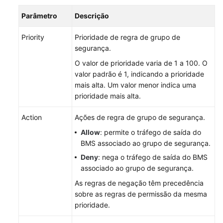
de
mudanças
Parâmetro
Descrição
Perguntas
Priority
Prioridade de regra de grupo de
frequentes
segurança.
O valor de prioridade varia de 1 a 100. O
Referência
valor padrão é 1, indicando a prioridade
de
mais alta. Um valor menor indica uma
API
prioridade mais alta.
No
Action
Ações de regra de grupo de segurança.
momento,
Allow
: permite o tráfego de saída do
o
BMS associado ao grupo de segurança.
conteúdo
Deny
: nega o tráfego de saída do BMS
não
associado ao grupo de segurança.
está
disponível
As regras de negação têm precedência
no
sobre as regras de permissão da mesma
seu
prioridade.
idioma
selecionado.