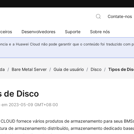
Contate-nos
ceiros
Desenvolvedores
Suporte
Sobre nós
ncia e a Huawei Cloud não pode garantir que o conteúdo foi traduzido com prec
uda
/
Bare Metal Server
/
Guia de usuário
/
Disco
/
Tipos de Di
s de Disco
o em
2023-05-09 GMT+08:00
CLOUD fornece vários produtos de armazenamento para seus BMSs
etura de armazenamento distribuído, armazenamento dedicado base