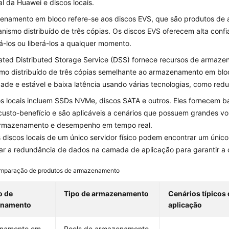
l da Huawei e discos locais.
enamento em bloco refere-se aos discos EVS, que são produtos d
ismo distribuído de três cópias. Os discos EVS oferecem alta confi
á-los ou liberá-los a qualquer momento.
ted Distributed Storage Service (DSS) fornece recursos de armaze
o distribuído de três cópias semelhante ao armazenamento em bloco.
dade e estável e baixa latência usando várias tecnologias, como re
s locais incluem SSDs NVMe, discos SATA e outros. Eles fornecem baix
custo-benefício e são aplicáveis a cenários que possuem grandes 
armazenamento e desempenho em tempo real.
discos locais de um único servidor físico podem encontrar um único
ar a redundância de dados na camada de aplicação para garantir a 
mparação de produtos de armazenamento
o de
Tipo de armazenamento
Cenários típicos
enamento
aplicação
namento em
Pools de armazenamento