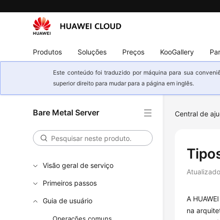
Produtos
Soluções
Preços
KooGallery
Par
Este conteúdo foi traduzido por máquina para sua conveniê
superior direito para mudar para a página em inglês.
Bare Metal Server
Central de aj
Tipo
Visão geral de serviço
Atualizad
Primeiros passos
A HUAWEI 
Guia de usuário
na arquit
Operações comuns