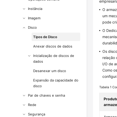
empresaria
Instância
O armaz
um mecan
Imagem
pode cri
Disco
O Dedica
mecanism
Tipos de Disco
durabili
Anexar discos de dados
Os disco
Inicialização de discos de
relação 
dados
I/O de 
Como os 
Desanexar um disco
configur
Expansão da capacidade do
disco
Tabela 1
Co
Par de chaves e senha
Produt
armaz
Rede
Segurança
Armaze