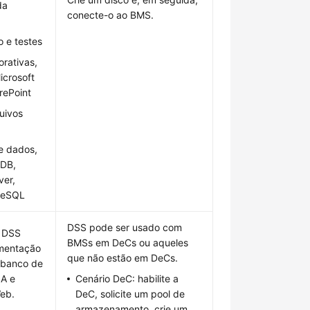
da
conecte-o ao BMS.
 e testes
orativas,
icrosoft
rePoint
uivos
e dados,
oDB,
ver,
reSQL
DSS pode ser usado com
o DSS
BMSs em DeCs ou aqueles
ementação
que não estão em DeCs.
 banco de
OA e
Cenário DeC: habilite a
eb.
DeC, solicite um pool de
armazenamento, crie um