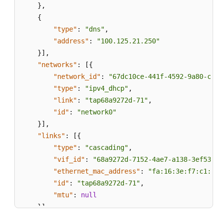
}
,
{
"type"
:
"dns"
,
"address"
:
"100.125.21.250"
}
]
,
"networks"
:
[
{
"network_id"
:
"67dc10ce-441f-4592-9a80-cc7
"type"
:
"ipv4_dhcp"
,
"link"
:
"tap68a9272d-71"
,
"id"
:
"network0"
}
]
,
"links"
:
[
{
"type"
:
"cascading"
,
"vif_id"
:
"68a9272d-7152-4ae7-a138-3ef53af
"ethernet_mac_address"
:
"fa:16:3e:f7:c1:47
"id"
:
"tap68a9272d-71"
,
"mtu"
:
null
}
]
}