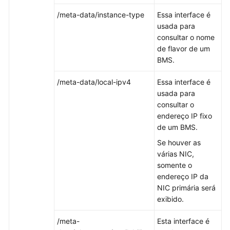
o
conteúdo
/meta-data/instance-type
Essa interface é
não
usada para
está
consultar o nome
disponível
de flavor de um
no
BMS.
seu
idioma
/meta-data/local-ipv4
Essa interface é
selecionado.
usada para
Consulte
consultar o
a
endereço IP fixo
versão
de um BMS.
em
Se houver as
inglês.
várias NIC,
somente o
What's
endereço IP da
New
NIC primária será
exibido.
Billing
/meta-
Esta interface é
Best