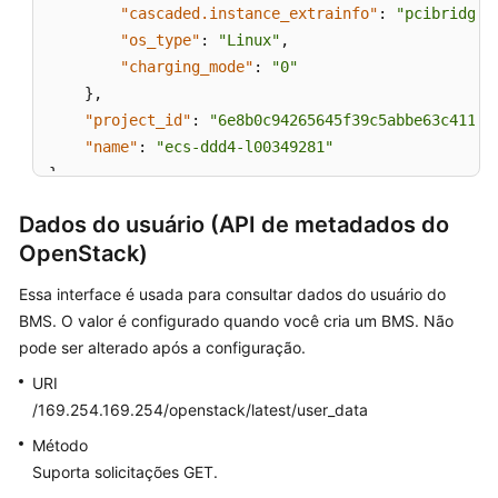
"cascaded.instance_extrainfo"
:
"pcibridge:
"os_type"
:
"Linux"
,
"charging_mode"
:
"0"
}
,
"project_id"
:
"6e8b0c94265645f39c5abbe63c4113c
"name"
:
"ecs-ddd4-l00349281"
}
Dados do usuário (API de metadados do
OpenStack)
Essa interface é usada para consultar dados do usuário do
BMS. O valor é configurado quando você cria um BMS. Não
pode ser alterado após a configuração.
URI
/169.254.169.254/openstack/latest/user_data
Método
Suporta solicitações GET.