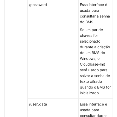
/password
Essa interface é
Efetuar
usada para
logon
consultar a senha
em
do BMS.
um
Se um par de
BMS
chaves for
de
selecionado
Linux
durante a criação
de um BMS do
Fazer
Windows, o
logon
Cloudbase-Init
em
será usado para
um
salvar a senha de
BMS
texto cifrado
do
quando o BMS for
Windows
inicializado.
Gerenciamento
/user_data
Essa interface é
de
usada para
BMSs
consultar dados