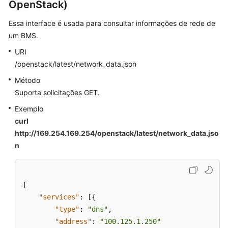
OpenStack)
Essa interface é usada para consultar informações de rede de
um BMS.
URI
/openstack/latest/network_data.json
Método
Suporta solicitações GET.
Exemplo
curl
http://169.254.169.254/openstack/
latest
/network_data.jso
n
{
"services"
:
[
{
"type"
:
"dns"
,
"address"
:
"100.125.1.250"