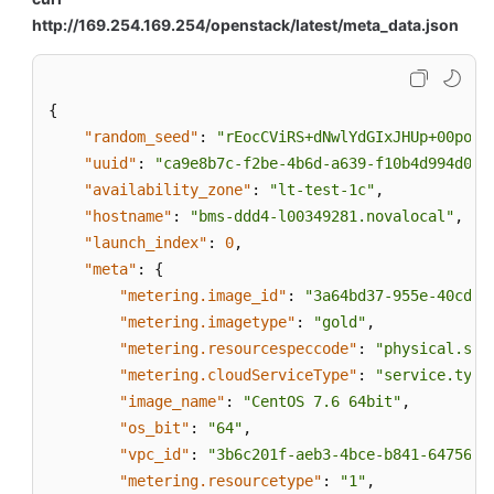
http://169.254.169.254/openstack/latest/meta_data.json
{
"random_seed"
:
"rEocCViRS+dNwlYdGIxJHUp+00poeU
"uuid"
:
"ca9e8b7c-f2be-4b6d-a639-f10b4d994d04"
"availability_zone"
:
"lt-test-1c"
,
"hostname"
:
"bms-ddd4-l00349281.novalocal"
,
"launch_index"
:
0
,
"meta"
:
{
"metering.image_id"
:
"3a64bd37-955e-40cd-a
"metering.imagetype"
:
"gold"
,
"metering.resourcespeccode"
:
"physical.s3.
"metering.cloudServiceType"
:
"service.type
"image_name"
:
"CentOS 7.6 64bit"
,
"os_bit"
:
"64"
,
"vpc_id"
:
"3b6c201f-aeb3-4bce-b841-64756e6
"metering.resourcetype"
:
"1"
,