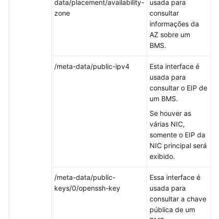
data/placement/availability-
usada para
Practices
zone
consultar
informações da
SDK
AZ sobre um
Reference
BMS.
Private
/meta-data/public-ipv4
Esta interface é
Image
usada para
Creation
consultar o EIP de
Guide
um BMS.
Se houver as
Troubleshooting
várias NIC,
somente o EIP da
Videos
NIC principal será
exibido.
More
Documents
/meta-data/public-
Essa interface é
keys/0/openssh-key
usada para
consultar a chave
pública de um