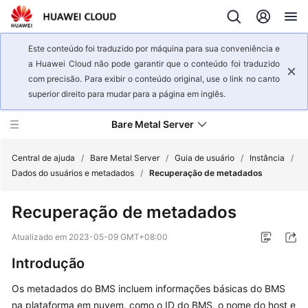
Este conteúdo foi traduzido por máquina para sua conveniência e
a Huawei Cloud não pode garantir que o conteúdo foi traduzido
com precisão. Para exibir o conteúdo original, use o link no canto
superior direito para mudar para a página em inglês.
Bare Metal Server
Central de ajuda
/
Bare Metal Server
/
Guia de usuário
/
Instância
/
Dados do usuários e metadados
/
Recuperação de metadados
Visão
Recuperação de metadados
geral
de
Atualizado em
2023-05-09 GMT+08:00
serviço
Introdução
Primeiros
Os metadados do BMS incluem informações básicas do BMS
passos
na plataforma em nuvem, como o ID do BMS, o nome do host e