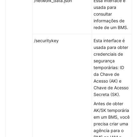
e
/network_data.json
Essa interface é
kits
usada para
de
consultar
ferramentas
informações de
rede de um BMS.
Imagem
/securitykey
Esta interface é
usada para obter
Disco
credenciais de
segurança
Par
temporárias: ID
de
da Chave de
chaves
Acesso (AK) e
e
Chave de Acesso
senha
Secreta (SK).
Antes de obter
Rede
AK/SK temporária
em um BMS, você
Segurança
precisa criar uma
agência para o
Recursos