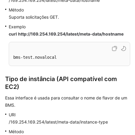
/169.254.169.254/latest/meta-data/hostname
Método
Suporta solicitações GET.
Exemplo
curl
http://169.254.169.254/latest/meta-data/hostname
bms-test.novalocal
Tipo de instância (API compatível com
EC2)
Essa interface é usada para consultar o nome de flavor de um
BMS.
URI
/169.254.169.254/latest/meta-data/instance-type
Método