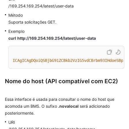
/169.254.169.254/latest/user-data
Método
Suporta solicitações GET.
Exemplo
curl
http://169.254.169.254/latest/user-data
ICAgICAgDQoiQSBjbG91ZCBkb2VzIG5vdCBrbm93IHdoeSBpdC
Nome do host (API compatível com EC2)
Essa interface é usada para consultar o nome do host que
acomoda um BMS. O sufixo
.novalocal
será adicionado
posteriormente.
URI