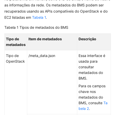
as informações da rede. Os metadados do BMS podem ser
Guia
recuperados usando as APIs compatíveis do OpenStack e do
de
EC2 listadas em
Tabela 1
.
usuário
Tabela 1
Tipos de metadados do BMS
Operações
comuns
Tipo de
Item de metadados
Descrição
metadados
Instância
Tipo de
/meta_data.json
Essa interface é
Criação
OpenStack
usada para
de
consultar
um
metadados do
BMS
BMS.
Para os campos
Exibição
chave nos
de
metadados do
informações
BMS, consulte
Ta
do
bela 2
.
BMS