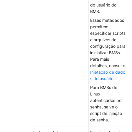
do usuário do
Dados
BMS.
do
Esses metadados
usuários
permitem
e
especificar scripts
metadados
e arquivos de
configuração para
Injetação
inicializar BMSs.
de
Para mais
dados
detalhes, consulte
do
Injetação de dado
usuário
s do usuário
.
Recuperação
Para BMSs de
de
Linux
metadados
autenticados por
senha, salve o
Instalação
script de injeção
de
de senha.
drivers