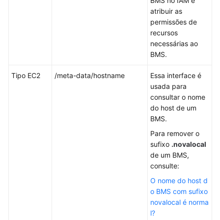
BMS no IAM e
e
atribuir as
Tags
permissões de
recursos
Monitoramento
necessárias ao
do
BMS.
servidor
Tipo EC2
/meta-data/hostname
Essa interface é
História
usada para
de
consultar o nome
mudanças
do host de um
BMS.
Perguntas
Para remover o
frequentes
sufixo
.novalocal
de um BMS,
Referência
consulte:
de
API
O nome do host d
o BMS com sufixo
No
novalocal é norma
momento,
l?