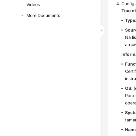
Configu
Videos
Tipo e
More Documents
Type
Sour
Na li
arqu
Inform
Func
Certi
inst
OS
: 
Para 
opera
Syst
taman
Nam