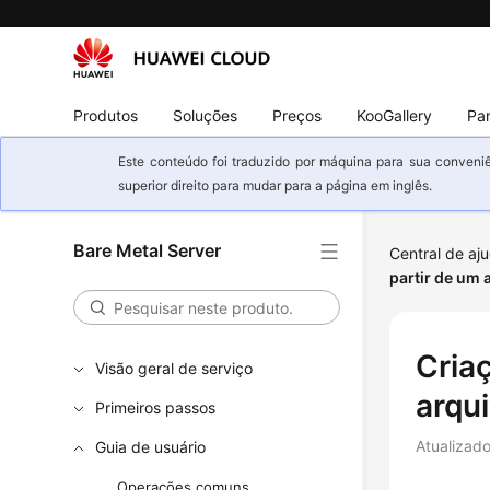
Produtos
Soluções
Preços
KooGallery
Par
Este conteúdo foi traduzido por máquina para sua conveniê
superior direito para mudar para a página em inglês.
Bare Metal Server
Central de aj
partir de um
Cria
Visão geral de serviço
arqu
Primeiros passos
Atualizad
Guia de usuário
Operações comuns