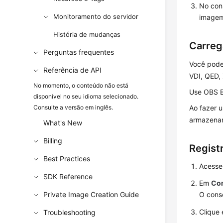
No con
Monitoramento do servidor
imagem
História de mudanças
Carreg
Perguntas frequentes
Você pode
Referência de API
VDI, QED,
No momento, o conteúdo não está
Use OBS B
disponível no seu idioma selecionado.
Consulte a versão em inglês.
Ao fazer 
armazena
What's New
Billing
Regist
Best Practices
Acesse
SDK Reference
Em
Co
Private Image Creation Guide
O conso
Clique
Troubleshooting