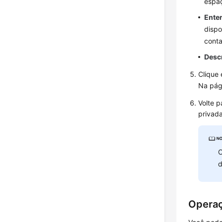
espaç
Enter
dispo
conta
Desc
Clique
Na pá
Volte p
privad
O
d
Opera