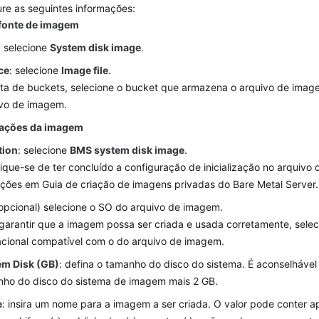
re as seguintes informações:
 fonte de imagem
: selecione
System disk image
.
ce
: selecione
Image file
.
sta de buckets, selecione o bucket que armazena o arquivo de imag
ivo de imagem.
ações da imagem
tion
: selecione
BMS system disk image
.
fique-se de ter concluído a configuração de inicialização no arquiv
ruções em
Guia de criação de imagens privadas do Bare Metal Server.
(opcional) selecione o SO do arquivo de imagem.
garantir que a imagem possa ser criada e usada corretamente, selec
cional compatível com o do arquivo de imagem.
em Disk (GB)
: defina o tamanho do disco do sistema. É aconselhável d
ho do disco do sistema de imagem mais 2 GB.
e
: insira um nome para a imagem a ser criada. O valor pode conter ap