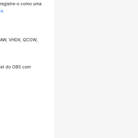
 registre-o como uma
da
.
 RAW, VHDX, QCOW,
cket do OBS com