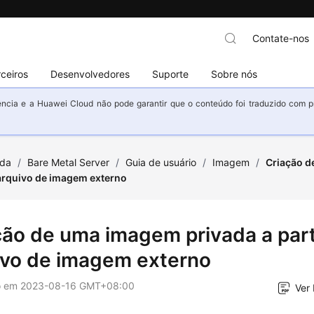
Contate-nos
ceiros
Desenvolvedores
Suporte
Sobre nós
ncia e a Huawei Cloud não pode garantir que o conteúdo foi traduzido com prec
uda
/
Bare Metal Server
/
Guia de usuário
/
Imagem
/
Criação d
 arquivo de imagem externo
ção de uma imagem privada a part
ivo de imagem externo
o em
2023-08-16 GMT+08:00
Ver