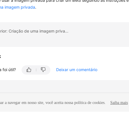
 usar a imagem privada para criar um BMS seguindo as instruções
ma imagem privada
.
Tópico anterior: Criação de uma imagem privada a partir de um BMS
k
 foi útil?
Deixar um comentário
r a navegar em nosso site, você aceita nossa política de cookies.
Saiba mais