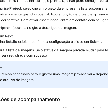
os, hifens (-), sublinhados (_) e pontos (.) e não pode começar ou 
prise Project
: selecione um projeto da empresa na lista suspensa. 
nível somente quando você habilitou a função de projeto empresaria
 corporativa. Para ativar essa função, entre em contato com seu ger
ription
: (opcional) digite a descrição da imagem.
 em
Next
.
gina
Details
exibida, confirme a configuração e clique em
Submit
.
ara a lista de imagens. Se o status da imagem privada mudar para
N
a será registrada com sucesso.
 tempo necessário para registrar uma imagem privada varia depe
o arquivo de imagem.
ções de acompanhamento