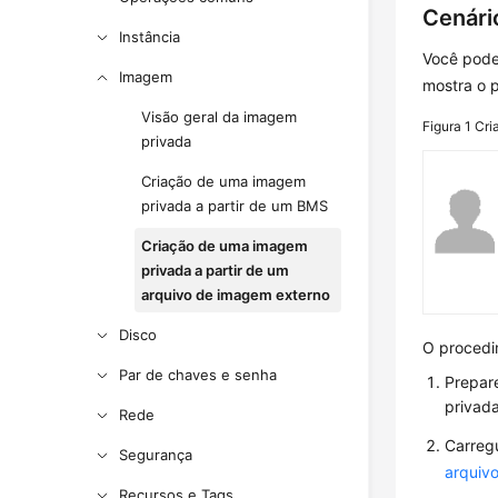
Cenári
Instância
Você pode
Imagem
mostra o 
Visão geral da imagem
Figura 1
Cri
privada
Criação de uma imagem
privada a partir de um BMS
Criação de uma imagem
privada a partir de um
arquivo de imagem externo
Disco
O procedi
Par de chaves e senha
Prepar
privada
Rede
Carreg
Segurança
arquiv
Recursos e Tags