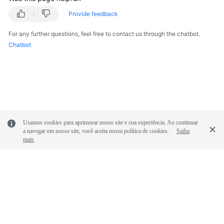
Glossary
Provide feedback
Shared
For any further questions, feel free to contact us through the chatbot.
Responsibilities
Chatbot
Service
Level
Agreement
White
Usamos cookies para aprimorar nosso site e sua experiência. Ao continuar
Papers
a navegar em nosso site, você aceita nossa política de cookies.
Saiba
mais
Endpoints
Permissions
© 2026, Huawei Cloud Computing Technologies Co., Ltd. and/or its
affiliates. All rights reserved.