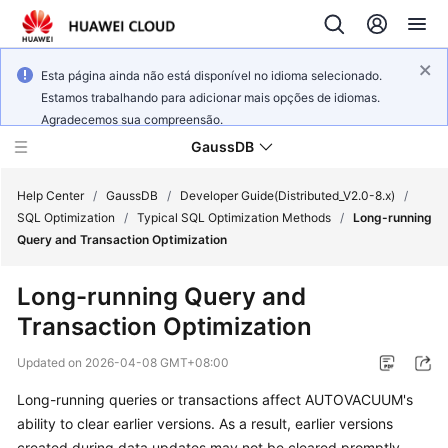
Esta página ainda não está disponível no idioma selecionado.
Estamos trabalhando para adicionar mais opções de idiomas.
Agradecemos sua compreensão.
GaussDB
Help Center
/
GaussDB
/
Developer Guide(Distributed_V2.0-8.x)
/
SQL Optimization
/
Typical SQL Optimization Methods
/
Long-running
Query and Transaction Optimization
What's
New
Long-running Query and
Transaction Optimization
Product
Bulletin
Updated on
2026-04-08 GMT+08:00
Service
Long-running queries or transactions affect AUTOVACUUM's
Overview
ability to clear earlier versions. As a result, earlier versions
created during data updates may not be cleared promptly.