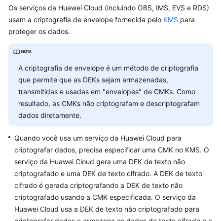
usuário
Os serviços da Huawei Cloud (incluindo OBS, IMS, EVS e RDS)
usam a criptografia de envelope fornecida pelo
KMS
para
Referência
proteger os dados.
de
API
Melhores
A criptografia de envelope é um método de criptografia
práticas
que permite que as DEKs sejam armazenadas,
transmitidas e usadas em "envelopes" de CMKs. Como
Primeiros
resultado, as CMKs não criptografam e descriptografam
passos
dados diretamente.
Perguntas
Quando você usa um serviço da Huawei Cloud para
frequentes
criptografar dados, precisa especificar uma CMK no KMS. O
serviço da Huawei Cloud gera uma DEK de texto não
Relacionado
criptografado e uma DEK de texto cifrado. A DEK de texto
ao
cifrado é gerada criptografando a DEK de texto não
KMS
criptografado usando a CMK especificada. O serviço da
Huawei Cloud usa a DEK de texto não criptografado para
Relacionado
criptografar dados e armazena os dados de texto cifrado e a