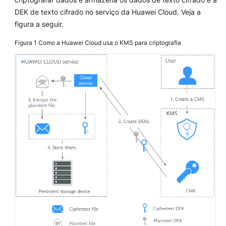
a
DEK de texto cifrado no serviço da Huawei Cloud. Veja a
credenciais
figura a seguir.
Relacionado
Figura 1
Como a Huawei Cloud usa o KMS para criptografia
ao
KPS
Relacionado
ao
HSM
dedicado
Preços
Geral
No
momento,
o
conteúdo