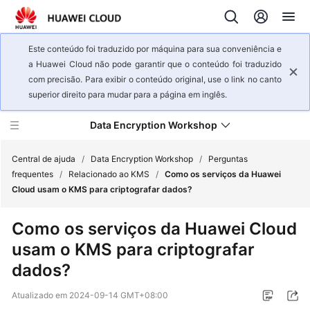
Este conteúdo foi traduzido por máquina para sua conveniência e
a Huawei Cloud não pode garantir que o conteúdo foi traduzido
com precisão. Para exibir o conteúdo original, use o link no canto
superior direito para mudar para a página em inglês.
Data Encryption Workshop
Central de ajuda
/
Data Encryption Workshop
/
Perguntas
frequentes
/
Relacionado ao KMS
/
Como os serviços da Huawei
Cloud usam o KMS para criptografar dados?
Visão
geral
Como os serviços da Huawei Cloud
de
usam o KMS para criptografar
serviço
dados?
Guia
de
Atualizado em
2024-09-14 GMT+08:00