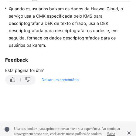
não
está
Quando os usuários baixam os dados da Huawei Cloud, o
disponível
serviço usa a CMK especificada pelo KMS para
no
descriptografar a DEK de texto cifrado, usa a DEK
seu
descriptografada para descriptografar os dados e, em
idioma
seguida, fornece os dados descriptografados para os
selecionado.
usuários baixarem.
Consulte
a
Feedback
versão
em
Esta página foi útil?
inglês.
Deixar um comentário
What's
New
Billing
SDK
Reference
Usamos cookies para aprimorar nosso site e sua experiência. Ao continuar
a navegar em nosso site, você aceita nossa política de cookies.
Saiba