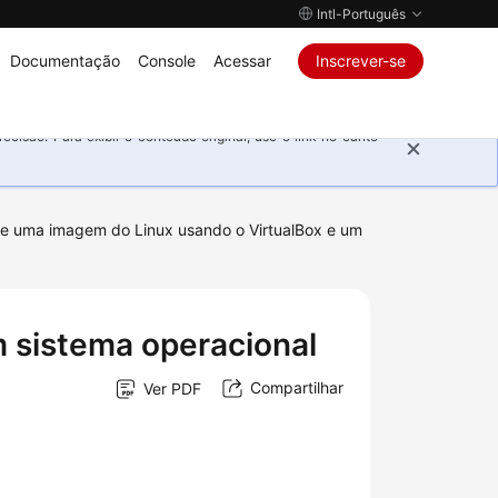
Intl-Português
Documentação
Console
Acessar
Inscrever-se
isão. Para exibir o conteúdo original, use o link no canto
de uma imagem do Linux usando o VirtualBox e um
 sistema operacional
Compartilhar
Ver PDF