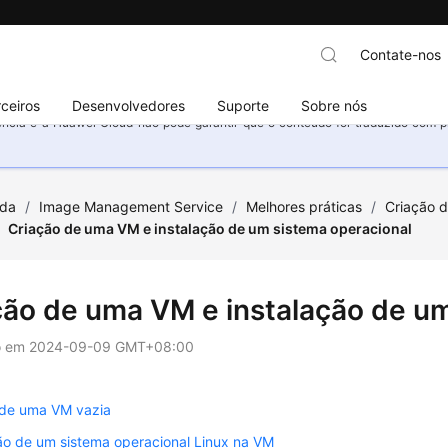
Contate-nos
ceiros
Desenvolvedores
Suporte
Sobre nós
ncia e a Huawei Cloud não pode garantir que o conteúdo foi traduzido com prec
uda
/
Image Management Service
/
Melhores práticas
/
Criação 
Criação de uma VM e instalação de um sistema operacional
ção de uma VM e instalação de um
o em
2024-09-09 GMT+08:00
 de uma VM vazia
ão de um sistema operacional Linux na VM