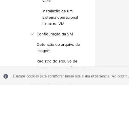
vazia
Instalação de um
sistema operacional
Linux na VM
Configuração da VM
Obtenção do arquivo de
imagem
Registro do arquivo de
imagem como uma imagem
privada
Usamos cookies para aprimorar nosso site e sua experiência. Ao continua
Limpeza do espaço em disco
de um ECS do Windows
Conversão do formato da
imagem
Criação de uma imagem
© 2026, Huawei Cloud Computing Technologies Co., Ltd. E/ou suas af
privada usando o Packer
reservados.