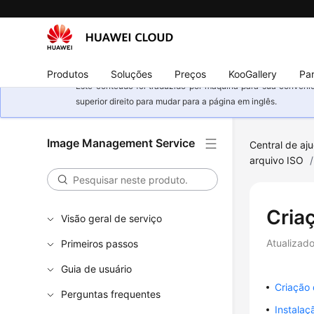
Produtos
Soluções
Preços
KooGallery
Par
Este conteúdo foi traduzido por máquina para sua conveniê
superior direito para mudar para a página em inglês.
Image Management Service
Central de aj
arquivo ISO
/
Cria
Visão geral de serviço
Atualizad
Primeiros passos
Guia de usuário
Criação
Perguntas frequentes
Instalaç