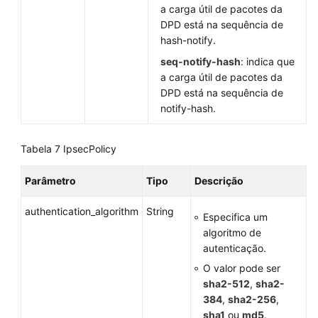
a carga útil de pacotes da
DPD está na sequência de
hash-notify.
seq-notify-hash
: indica que
a carga útil de pacotes da
DPD está na sequência de
notify-hash.
Tabela 7
IpsecPolicy
Parâmetro
Tipo
Descrição
authentication_algorithm
String
Especifica um
algoritmo de
autenticação.
O valor pode ser
sha2-512
,
sha2-
384
,
sha2-256
,
sha1
ou
md5
.