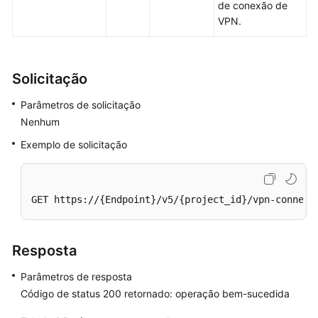
de conexão de
Chamada
VPN.
das
APIs
Solicitação
APIs
da
Parâmetros de solicitação
VPN
Nenhum
da
Exemplo de solicitação
edição
profissional
Gateway
GET https://{Endpoint}/v5/{project_id}/vpn-connect
de
VPN
Resposta
Gateway
de
Parâmetros de resposta
cliente
Código de status 200 retornado: operação bem-sucedida