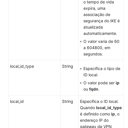
o tempo de vida
expira, uma
associação de
segurança do IKE é
atualizada
automaticamente.
O valor varia de 60
a 604800, em
segundos.
local_id_type
String
Especifica o tipo de
ID local.
O valor pode ser
ip
ou
fqdn
.
local_id
String
Especifica o ID local.
Quando
local_id_type
é definido como
ip
, o
endereço IP do
gateway de VPN