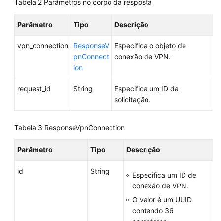
Tabela 2
Parâmetros no corpo da resposta
Conexão
de
Parâmetro
VPN
Tipo
Descrição
vpn_connection
ResponseV
Especifica o objeto de
Criação
pnConnect
conexão de VPN.
de
ion
uma
conexão
request_id
String
Especifica um ID da
de
solicitação.
VPN
Consulta
Tabela 3
ResponseVpnConnection
de
uma
Parâmetro
Tipo
Descrição
conexão
de
id
String
Especifica um ID de
VPN
conexão de VPN.
especificada
O valor é um UUID
contendo 36
Consulta