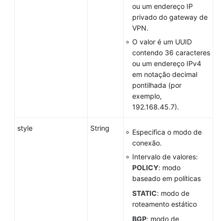
Apêndices
ou um endereço IP
privado do gateway de
História
VPN.
de
O valor é um UUID
mudanças
contendo 36 caracteres
ou um endereço IPv4
No
em notação decimal
momento,
pontilhada (por
o
exemplo,
conteúdo
192.168.45.7).
não
está
style
String
disponível
Especifica o modo de
no
conexão.
seu
Intervalo de valores:
idioma
POLICY
: modo
selecionado.
baseado em políticas
Consulte
STATIC
: modo de
a
roteamento estático
versão
em
BGP
: modo de