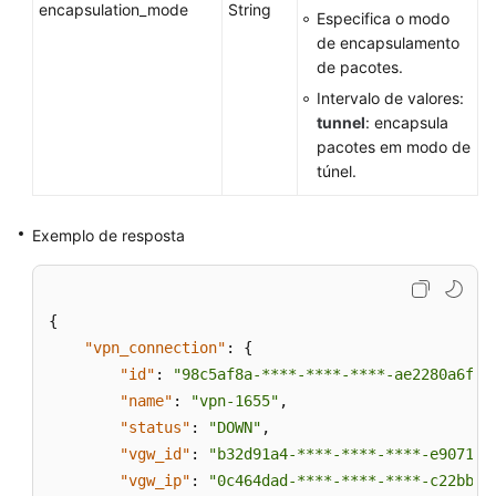
encapsulation_mode
String
Especifica o modo
de encapsulamento
de pacotes.
Intervalo de valores:
tunnel
: encapsula
pacotes em modo de
túnel.
Exemplo de resposta
{
"vpn_connection"
:
{
"id"
:
"98c5af8a-****-****-****-ae2280a6f4c
"name"
:
"vpn-1655"
,
"status"
:
"DOWN"
,
"vgw_id"
:
"b32d91a4-****-****-****-e907174
"vgw_ip"
:
"0c464dad-****-****-****-c22bb0e