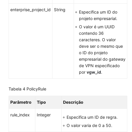
enterprise_project_id
String
Especifica um ID do
projeto empresarial.
O valor é um UUID
contendo 36
caracteres. O valor
deve ser o mesmo que
o ID do projeto
empresarial do gateway
de VPN especificado
por
vgw_id
.
Tabela 4
PolicyRule
Parâmetro
Tipo
Descrição
rule_index
Integer
Especifica um ID de regra.
O valor varia de 0 a 50.