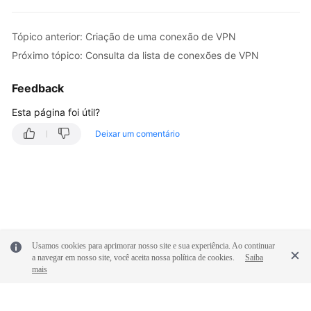
"lifetime_seconds"
:
86400
,
"local_id_type"
:
"ip"
,
Tópico anterior: Criação de uma conexão de VPN
"local_id"
:
"10.***.***.134"
,
Próximo tópico: Consulta da lista de conexões de VPN
"peer_id_type"
:
"ip"
,
"peer_id"
:
"88.***.***.164"
,
Feedback
"dpd"
:
{
Esta página foi útil?
"timeout"
:
15
,
"interval"
:
30
,
Deixar um comentário
"msg"
:
"seq-hash-notify"
}
}
,
"ipsecpolicy"
:
{
"authentication_algorithm"
:
"sha2-256"
"encryption_algorithm"
:
"aes-128"
,
"pfs"
:
"group14"
,
Usamos cookies para aprimorar nosso site e sua experiência. Ao continuar
a navegar em nosso site, você aceita nossa política de cookies.
Saiba
"transform_protocol"
:
"esp"
,
mais
"lifetime_seconds"
:
3600
,
"encapsulation_mode"
:
"tunnel"