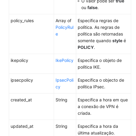
O valor pode ser
true
ou
false
.
policy_rules
Array of
Especifica regras de
PolicyRul
política. As regras de
e
política são retornadas
somente quando
style
é
POLICY
.
ikepolicy
IkePolicy
Especifica o objeto de
política IKE.
ipsecpolicy
IpsecPoli
Especifica o objecto de
cy
política IPsec.
created_at
String
Especifica a hora em que
a conexão de VPN é
criada.
updated_at
String
Especifica a hora da
última atualização.