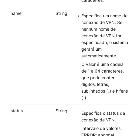
caracteres.
da
lista
name
String
de
Especifica um nome de
conexões
conexão de VPN. Se
de
nenhum nome de
VPN
conexão de VPN for
especificado, o sistema
Atualização
gerará um
de
automaticamente.
uma
O valor é uma cadeia
conexão
de 1 a 64 caracteres,
de
que pode conter
VPN
dígitos, letras,
sublinhados (_) e hifens
Exclusão
(-).
de
uma
status
String
Especifica o status da
conexão
conexão de VPN.
de
Intervalo de valores:
VPN
ERROR
: anormal