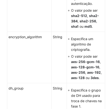
autenticação.
O valor pode ser
sha2-512
,
sha2-
384
,
sha2-256
,
sha1
ou
md5
.
encryption_algorithm
String
Especifica um
algoritmo de
criptografia.
O valor pode ser
aes-256-gcm-16
,
aes-128-gcm-16
,
aes-256
,
aes-192
,
aes-128
ou
3des
.
dh_group
String
Especifica o grupo
de DH usado para
troca de chaves na
fase 1.