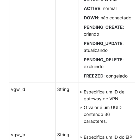
Monitoramento
ACTIVE
: normal
de
DOWN
: não conectado
conexão
PENDING_CREATE
:
de
criando
VPN
PENDING_UPDATE
:
Cota
atualizando
PENDING_DELETE
:
Exemplos
excluindo
de
FREEZED
: congelado
aplicação
vgw_id
String
Políticas
Especifica um ID de
de
gateway de VPN.
permissões
O valor é um UUID
e
contendo 36
ações
caracteres.
suportadas
vgw_ip
String
Especifica um ID do EIP