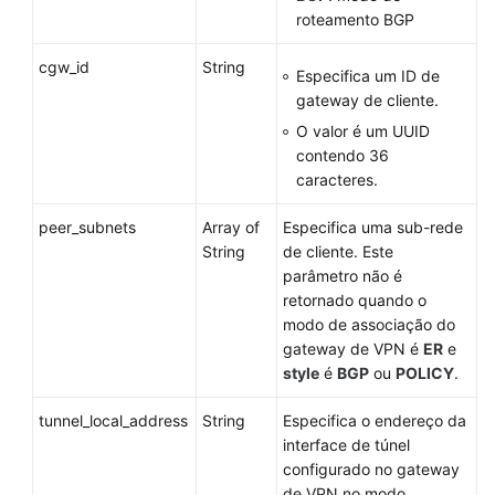
inglês.
roteamento BGP
What's
cgw_id
String
Especifica um ID de
New
gateway de cliente.
O valor é um UUID
Billing
contendo 36
caracteres.
Administrator
Guide
peer_subnets
Array of
Especifica uma sub-rede
String
de cliente. Este
Best
parâmetro não é
Practices
retornado quando o
modo de associação do
Troubleshooting
gateway de VPN é
ER
e
style
é
BGP
ou
POLICY
.
More
Documents
tunnel_local_address
String
Especifica o endereço da
interface de túnel
Videos
configurado no gateway
de VPN no modo