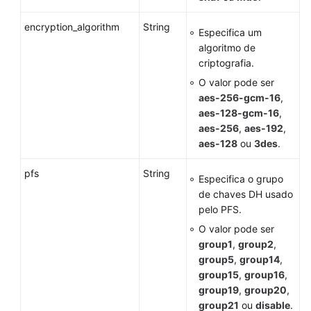
encryption_algorithm
String
Especifica um
algoritmo de
criptografia.
O valor pode ser
aes-256-gcm-16
,
aes-128-gcm-16
,
aes-256
,
aes-192
,
aes-128
ou
3des
.
pfs
String
Especifica o grupo
de chaves DH usado
pelo PFS.
O valor pode ser
group1
,
group2
,
group5
,
group14
,
group15
,
group16
,
group19
,
group20
,
group21
ou
disable
.