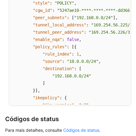
"style"
:
"POLICY"
,
"cgw_id"
:
"5247ae10-****-****-****-dd36659
"peer_subnets"
:
[
"192.168.0.0/24"
]
,
"tunnel_local_address"
:
"169.254.56.225/30
"tunnel_peer_address"
:
"169.254.56.226/30"
"enable_nqa"
:
false
,
"policy_rules"
:
[
{
"rule_index"
:
1
,
"source"
:
"10.0.0.0/24"
,
"destination"
:
[
"192.168.0.0/24"
]
}
]
,
"ikepolicy"
:
{
"ike_version"
:
"v2"
,
"authentication_algorithm"
:
"sha2-256"
Códigos de status
"encryption_algorithm"
:
"aes-128"
,
"dh_group"
:
"group14"
,
Para mais detalhes, consulte
Códigos de status
.
"authentication_method"
:
"pre-share"
,