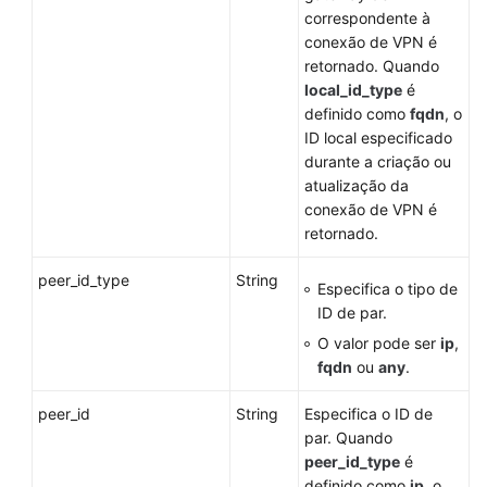
correspondente à
conexão de VPN é
retornado. Quando
local_id_type
é
definido como
fqdn
, o
ID local especificado
durante a criação ou
atualização da
conexão de VPN é
retornado.
peer_id_type
String
Especifica o tipo de
ID de par.
O valor pode ser
ip
,
fqdn
ou
any
.
peer_id
String
Especifica o ID de
par. Quando
peer_id_type
é
definido como
ip
, o