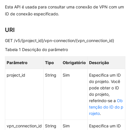
Esta API é usada para consultar uma conexão de VPN com um
Guia
de
ID de conexão especificado.
usuário
URI
Perguntas
frequentes
GET /v5/{project_id}/vpn-connection/{vpn_connection_id}
Tabela 1
Descrição do parâmetro
Referência
de
Parâmetro
Tipo
Obrigatório
Descrição
API
project_id
String
Sim
Especifica um ID
Antes
do projeto. Você
de
pode obter o ID
começar
do projeto,
referindo-se a
Ob
Visão
tenção do ID do p
geral
rojeto
.
da
API
vpn_connection_id
String
Sim
Especifica um ID