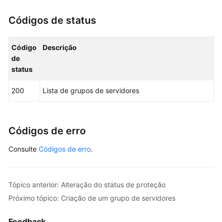
	limitRequest:= 
int32
(<limit>)

	request.Limit = &limitRequest

Códigos de status
	groupNameRequest:= 
"<group_name>"
	request.GroupName = &groupNameRequest

Código
Descrição
	response, err := client.ListHostGroups(request)

de
if
 err == 
nil
 {

status
        fmt.Printf(
"%+v\n"
, response)

    } 
else
 {

200
Lista de grupos de servidores
        fmt.Println(err)

    }

Códigos de erro
Consulte
Códigos de erro
.
Tópico anterior: Alteração do status de proteção
Próximo tópico: Criação de um grupo de servidores
Feedback