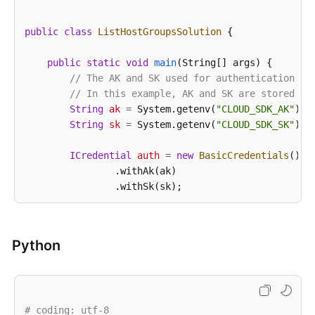
public
class
ListHostGroupsSolution
 {

public
static
void
main
(String[] args)
 {

// The AK and SK used for authentication ar
// In this example, AK and SK are stored in
String
ak
=
 System.getenv(
"CLOUD_SDK_AK"
);

String
sk
=
 System.getenv(
"CLOUD_SDK_SK"
);

ICredential
auth
=
new
BasicCredentials
()

                .withAk(ak)

                .withSk(sk);

HssClient
client
=
 HssClient.newBuilder()

                .withCredential(auth)

Python
                .withRegion(HssRegion.valueOf(
"<YOU
                .build();

ListHostGroupsRequest
request
=
new
ListHos
        request.withEnterpriseProjectId(
"<enterpris
        request.withOffset(<offset>);

# coding: utf-8