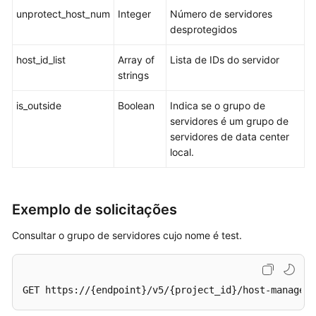
Perguntas
unprotect_host_num
Integer
Número de servidores
frequentes
desprotegidos
Melhores
host_id_list
Array of
Lista de IDs do servidor
práticas
strings
No
is_outside
Boolean
Indica se o grupo de
momento,
servidores é um grupo de
o
servidores de data center
conteúdo
local.
não
está
disponível
no
Exemplo de solicitações
seu
Consultar o grupo de servidores cujo nome é test.
idioma
selecionado.
Consulte
a
GET https://{endpoint}/v5/{project_id}/host-manageme
versão
em