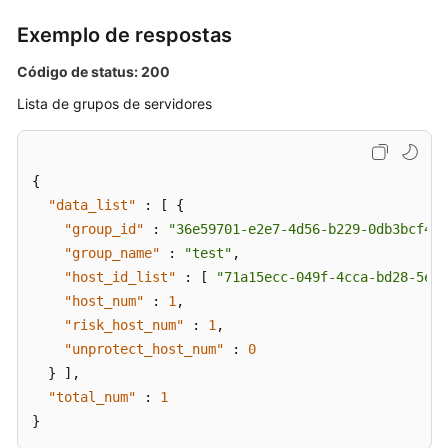
inglês.
Exemplo de respostas
What's
Código de status: 200
New
Lista de grupos de servidores
Technology
Poster
{
Billing
"data_list"
:
[
{
"group_id"
:
"36e59701-e2e7-4d56-b229-0db3bcf4e6
SDK
"group_name"
:
"test"
,
Reference
"host_id_list"
:
[
"71a15ecc-049f-4cca-bd28-5e90
"host_num"
:
1
,
Videos
"risk_host_num"
:
1
,
"unprotect_host_num"
:
0
More
}
]
,
Documents
"total_num"
:
1
}