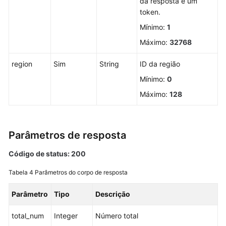
da resposta é um
um
token.
grupo
de
Mínimo:
1
servidores
Máximo:
32768
Exclusão
region
Sim
String
ID da região
de
Mínimo:
0
um
grupo
Máximo:
128
de
servidores
Parâmetros de resposta
Imagem
do
Código de status: 200
container
Tabela 4
Parâmetros do corpo de resposta
Gerenciamento
Parâmetro
Tipo
Descrição
de
políticas
total_num
Integer
Número total