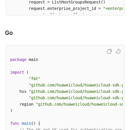
        request = ListHostGroupsRequest()

        request.enterprise_project_id = 
"<enterpris
        request.offset = <offset>

        request.limit = <limit>

        request.group_name = 
"<group_name>"
Go
        response = client.list_host_groups(request)

print
(response)

except
 exceptions.ClientRequestException 
as
 e:

print
(e.status_code)

package
 main

print
(e.request_id)

print
(e.error_code)

import
 (

print
"fmt"
"github.com/huaweicloud/huaweicloud-sdk-go-
    hss 
"github.com/huaweicloud/huaweicloud-sdk-go-
"github.com/huaweicloud/huaweicloud-sdk-go-
    region 
"github.com/huaweicloud/huaweicloud-sdk-
)

func
main
()
 {

// The AK and SK used for authentication are ha