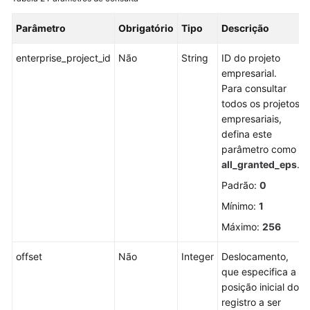
Gerenciamento
Parâmetro
Obrigatório
Tipo
Descrição
de
ativos
enterprise_project_id
Não
String
ID do projeto
empresarial.
Prevenção
Para consultar
contra
todos os projetos
ransomware
empresariais,
defina este
Gerenciamento
parâmetro como
de
all_granted_eps
.
linha
Padrão:
0
de
base
Mínimo:
1
Máximo:
256
Gerenciamento
de
offset
Não
Integer
Deslocamento,
cotas
que especifica a
posição inicial do
Gerenciamento
registro a ser