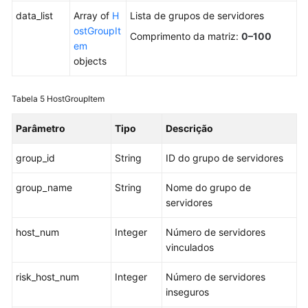
Gerenciamento
data_list
Array of
H
Lista de grupos de servidores
de
ostGroupIt
vulnerabilidades
Comprimento da matriz:
0–100
em
objects
Proteção
contra
adulteração
Tabela 5
HostGroupItem
da
Web
Parâmetro
Tipo
Descrição
group_id
Gerenciamento
String
ID do grupo de servidores
de
group_name
String
Nome do grupo de
tags
servidores
Apêndices
host_num
Integer
Número de servidores
vinculados
Histórico
de
risk_host_num
Integer
Número de servidores
alterações
inseguros