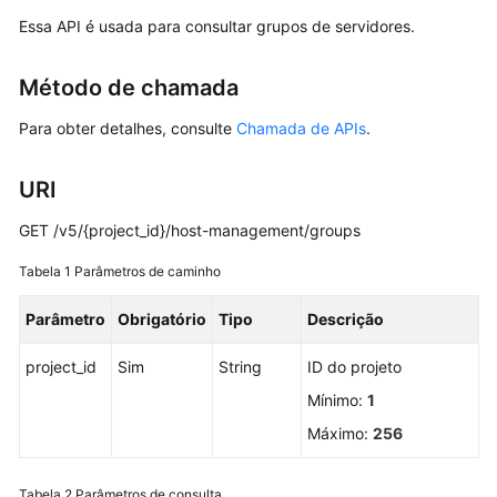
Essa API é usada para consultar grupos de servidores.
Guia
de
usuário
Método de chamada
Referência
Para obter detalhes, consulte
Chamada de APIs
.
de
API
URI
Antes
GET /v5/{project_id}/host-management/groups
de
Tabela 1
Parâmetros de caminho
começar
Parâmetro
Obrigatório
Tipo
Descrição
Chamada
das
project_id
Sim
String
ID do projeto
APIs
Mínimo:
1
Descrição
Máximo:
256
da
API
Tabela 2
Parâmetros de consulta