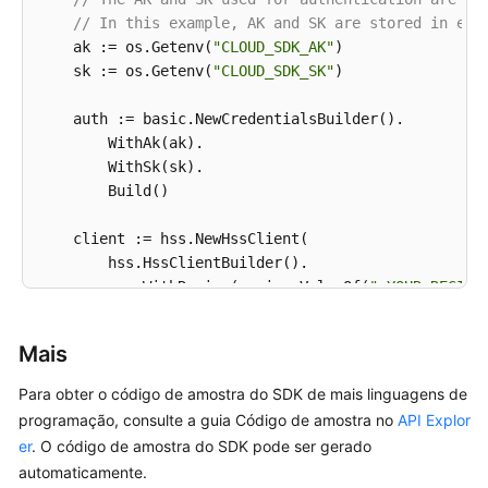
// In this example, AK and SK are stored in env
    ak := os.Getenv(
"CLOUD_SDK_AK"
)

    sk := os.Getenv(
"CLOUD_SDK_SK"
)

    auth := basic.NewCredentialsBuilder().

        WithAk(ak).

        WithSk(sk).

        Build()

    client := hss.NewHssClient(

        hss.HssClientBuilder().

            WithRegion(region.ValueOf(
"<YOUR REGION
            WithCredential(auth).

            Build())

Mais
    request := &model.ListHostGroupsRequest{}

Para obter o código de amostra do SDK de mais linguagens de
	enterpriseProjectIdRequest:= 
"<enterprise_p
programação, consulte a guia Código de amostra no
API Explor
	request.EnterpriseProjectId = &enterpriseProjectIdRequest

er
. O código de amostra do SDK pode ser gerado
	offsetRequest:= 
int32
(<offset>)

automaticamente.
	request.Offset = &offsetRequest
