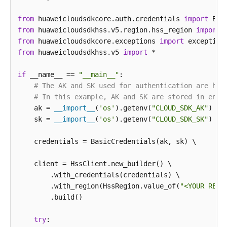
        request.withLimit(<limit>);

        request.withGroupName(
from
 huaweicloudsdkcore.auth.credentials 
"<group_name>"
import
);

from
 huaweicloudsdkhss.v5.region.hss_region 
try
 {

import
from
 huaweicloudsdkcore.exceptions 
ListHostGroupsResponse
response
import
=
 clien
            System.out.println(response.toString());
from
 huaweicloudsdkhss.v5 
import
 *

        } 
catch
 (ConnectionException e) {

            e.printStackTrace();

if
 __name__ == 
"__main__"
:

        } 
# The AK and SK used for authentication are har
catch
 (RequestTimeoutException e) {

            e.printStackTrace();

# In this example, AK and SK are stored in envi
        } 
    ak = 
__import__
catch
 (ServiceResponseException e) {

(
'os'
).getenv(
"CLOUD_SDK_AK"
)

            e.printStackTrace();

    sk = 
__import__
(
'os'
).getenv(
"CLOUD_SDK_SK"
)

            System.out.println(e.getHttpStatusCode()
            System.out.println(e.getRequestId());

    credentials = BasicCredentials(ak, sk) \

            System.out.println(e.getErrorCode());

            System.out.println(e.getErrorMsg());

    client = HssClient.new_builder() \

        }

        .with_credentials(credentials) \

    }

        .with_region(HssRegion.value_of(
"<YOUR REGI
        .build()

try
:
