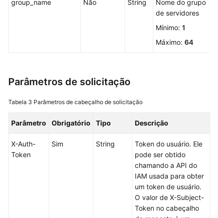
group_name
Não
String
Nome do grupo
do
de servidores
status
de
Mínimo:
1
proteção
Máximo:
64
Consulta
de
grupos
Parâmetros de solicitação
de
servidores
Tabela 3
Parâmetros de cabeçalho de solicitação
Parâmetro
Obrigatório
Tipo
Descrição
Criação
de
X-Auth-
Sim
String
Token do usuário. Ele
um
Token
pode ser obtido
grupo
chamando a API do
de
IAM usada para obter
servidores
um token de usuário.
O valor de X-Subject-
Edição
Token no cabeçalho
de