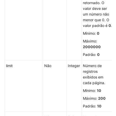
de
retornado. O
containers
valor deve ser
um número não
Gerenciamento
menor que 0. O
de
valor padrão é
0
.
eventos
Mínimo:
0
Máximo:
Detecção
2000000
de
intrusão
Padrão:
0
limit
Gerenciamento
Não
Integer
Número de
de
registros
servidores
exibidos em
cada página.
Consulta
Mínimo:
10
de
Máximo:
200
ECSs
Padrão:
10
Alteração