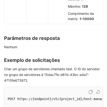
um
Máximo:
128
grupo
de
Comprimento da
servidores
matriz:
1–10000
Exclusão
de
Parâmetros de resposta
um
grupo
Nenhum
de
servidores
Exemplo de solicitações
Imagem
Criar um grupo de servidores chamado test. O ID do servidor
do
no grupo de servidores é 15dac7fe-d81b-43bc-a4a7-
container
4710fe673972.
Gerenciamento
de
políticas
POST https://{endpoint}/v5/{project_id}/host-managem