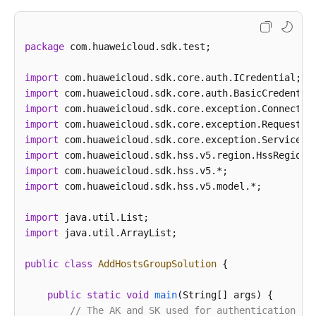
Perguntas
frequentes
package
 com.huaweicloud.sdk.test;

Melhores
práticas
import
import
No
import
momento,
import
o
import
conteúdo
import
não
import
está
import
 com.huaweicloud.sdk.hss.v5.model.*;

disponível
no
import
seu
import
 java.util.ArrayList;

idioma
selecionado.
public
class
AddHostsGroupSolution
 {

Consulte
a
public
static
void
main
(String[] args)
 {

versão
// The AK and SK used for authentication ar
em