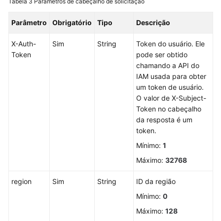
Tabela 3
Parâmetros de cabeçalho de solicitação
de
containers
Parâmetro
Obrigatório
Tipo
Descrição
Gerenciamento
X-Auth-
Sim
String
Token do usuário. Ele
de
Token
pode ser obtido
eventos
chamando a API do
IAM usada para obter
Detecção
um token de usuário.
de
O valor de X-Subject-
intrusão
Token no cabeçalho
da resposta é um
Gerenciamento
token.
de
Mínimo:
1
servidores
Máximo:
32768
Consulta
de
region
Sim
String
ID da região
ECSs
Mínimo:
0
Máximo:
128
Alteração