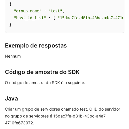
Gerenciamento
{

de
"group_name"
 : 
"test"
,

vulnerabilidades
"host_id_list"
 : [ 
"15dac7fe-d81b-43bc-a4a7-4710fe
}
Proteção
contra
adulteração
Exemplo de respostas
da
Web
Nenhum
Gerenciamento
Código de amostra do SDK
de
tags
O código de amostra do SDK é o seguinte.
Apêndices
Java
Histórico
Criar um grupo de servidores chamado test. O ID do servidor
de
no grupo de servidores é 15dac7fe-d81b-43bc-a4a7-
alterações
4710fe673972.