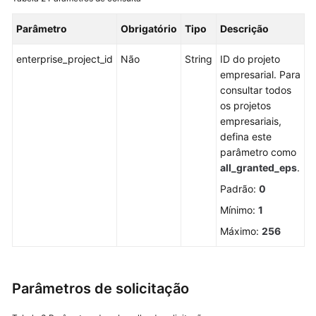
Gerenciamento
Parâmetro
Obrigatório
Tipo
Descrição
de
ativos
enterprise_project_id
Não
String
ID do projeto
empresarial. Para
Prevenção
consultar todos
contra
os projetos
ransomware
empresariais,
defina este
Gerenciamento
parâmetro como
de
all_granted_eps
.
linha
Padrão:
0
de
base
Mínimo:
1
Máximo:
256
Gerenciamento
de
cotas
Parâmetros de solicitação
Gerenciamento