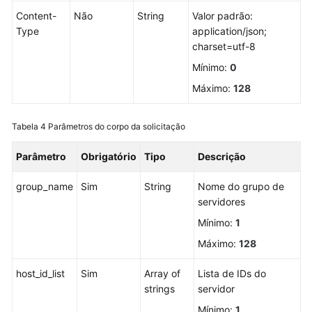
do
Content-
Não
String
Valor padrão:
status
Type
application/json;
de
charset=utf-8
proteção
Mínimo:
0
Consulta
Máximo:
128
de
grupos
Tabela 4
Parâmetros do corpo da solicitação
de
servidores
Parâmetro
Obrigatório
Tipo
Descrição
Criação
group_name
Sim
String
Nome do grupo de
de
servidores
um
grupo
Mínimo:
1
de
Máximo:
128
servidores
host_id_list
Sim
Array of
Lista de IDs do
Edição
strings
servidor
de
Mínimo:
1