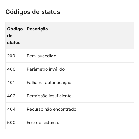
    }

	request.Body = &model.AddHostsGroupRequestInfo{

Códigos de status
		HostIdList: listHostIdListbody,

		GroupName: 
"test"
,

Código
Descrição
	}

de
	response, err := client.AddHostsGroup(request)

status
if
 err == 
nil
 {

        fmt.Printf(
"%+v\n"
, response)

200
Bem-sucedido
    } 
else
 {

        fmt.Println(err)

400
Parâmetro inválido.
    }

401
Falha na autenticação.
403
Permissão insuficiente.
404
Recurso não encontrado.
500
Erro de sistema.