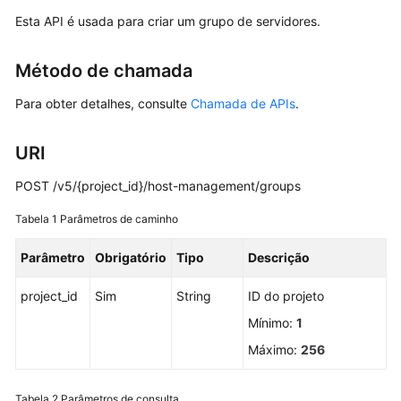
Esta API é usada para criar um grupo de servidores.
Guia
de
usuário
Método de chamada
Referência
Para obter detalhes, consulte
Chamada de APIs
.
de
API
URI
Antes
POST /v5/{project_id}/host-management/groups
de
Tabela 1
Parâmetros de caminho
começar
Parâmetro
Obrigatório
Tipo
Descrição
Chamada
das
project_id
Sim
String
ID do projeto
APIs
Mínimo:
1
Descrição
Máximo:
256
da
API
Tabela 2
Parâmetros de consulta