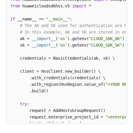
try
 {

from
 huaweicloudsdkhss.v5 
import
 *

AddHostsGroupResponse
response
=
 client
            System.out.println(response.toString());
if
 __name__ == 
"__main__"
:

        } 
catch
 (ConnectionException e) {

# The AK and SK used for authentication are har
            e.printStackTrace();

# In this example, AK and SK are stored in envi
        } 
catch
 (RequestTimeoutException e) {

    ak = 
__import__
(
'os'
).getenv(
"CLOUD_SDK_AK"
)

            e.printStackTrace();

    sk = 
__import__
(
'os'
).getenv(
"CLOUD_SDK_SK"
)

        } 
catch
 (ServiceResponseException e) {

            e.printStackTrace();

    credentials = BasicCredentials(ak, sk) \

            System.out.println(e.getHttpStatusCode()
            System.out.println(e.getRequestId());

    client = HssClient.new_builder() \

            System.out.println(e.getErrorCode());

        .with_credentials(credentials) \

            System.out.println(e.getErrorMsg());

        .with_region(HssRegion.value_of(
"<YOUR REGI
        }

        .build()

    }

try
:

        request = AddHostsGroupRequest()

        request.enterprise_project_id = 
"<enterpris
        listHostIdListbody = [

"15dac7fe-d81b-43bc-a4a7-4710fe673972"