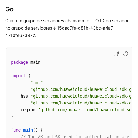
        ]

Go
        request.body = AddHostsGroupRequestInfo(

            host_id_list=listHostIdListbody,

Criar um grupo de servidores chamado test. O ID do servidor
            group_name=
"test"
no grupo de servidores é 15dac7fe-d81b-43bc-a4a7-
        )

4710fe673972.
        response = client.add_hosts_group(request)

print
(response)

except
 exceptions.ClientRequestException 
as
 e:

print
(e.status_code)

package
 main

print
(e.request_id)

print
(e.error_code)

import
 (

print
"fmt"
"github.com/huaweicloud/huaweicloud-sdk-go-
    hss 
"github.com/huaweicloud/huaweicloud-sdk-go-
"github.com/huaweicloud/huaweicloud-sdk-go-
    region 
"github.com/huaweicloud/huaweicloud-sdk-
)

func
main
()
 {

// The AK and SK used for authentication are ha