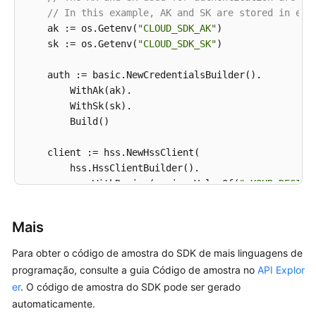
// In this example, AK and SK are stored in env
    ak := os.Getenv(
"CLOUD_SDK_AK"
)

    sk := os.Getenv(
"CLOUD_SDK_SK"
)

    auth := basic.NewCredentialsBuilder().

        WithAk(ak).

        WithSk(sk).

        Build()

    client := hss.NewHssClient(

        hss.HssClientBuilder().

            WithRegion(region.ValueOf(
"<YOUR REGION
            WithCredential(auth).

            Build())

Mais
    request := &model.AddHostsGroupRequest{}

Para obter o código de amostra do SDK de mais linguagens de
	enterpriseProjectIdRequest:= 
"<enterprise_p
programação, consulte a guia Código de amostra no
API Explor
	request.EnterpriseProjectId = &enterpriseProjectIdRequest

er
. O código de amostra do SDK pode ser gerado
var
 listHostIdListbody = []
string
{

automaticamente.
"15dac7fe-d81b-43bc-a4a7-4710fe673972"
,
