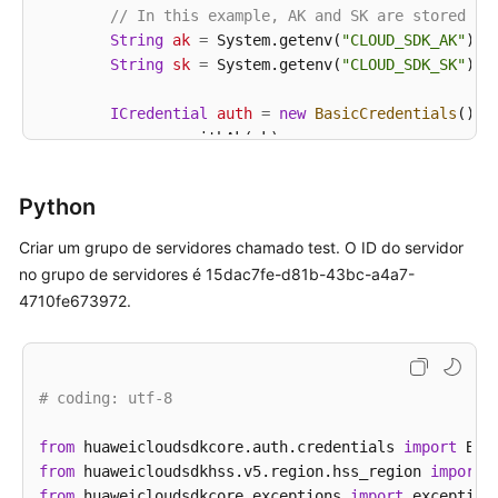
// In this example, AK and SK are stored in
inglês.
String
ak
=
 System.getenv(
"CLOUD_SDK_AK"
);

String
sk
=
 System.getenv(
"CLOUD_SDK_SK"
);

What's
New
ICredential
auth
=
new
BasicCredentials
()

                .withAk(ak)

Technology
                .withSk(sk);

Poster
Python
HssClient
client
=
 HssClient.newBuilder()

Billing
                .withCredential(auth)

Criar um grupo de servidores chamado test. O ID do servidor
                .withRegion(HssRegion.valueOf(
"<YOU
SDK
no grupo de servidores é 15dac7fe-d81b-43bc-a4a7-
                .build();

Reference
4710fe673972.
AddHostsGroupRequest
request
=
new
AddHosts
        request.withEnterpriseProjectId(
"<enterpris
Videos
AddHostsGroupRequestInfo
body
=
new
AddHost
        List<String> listbodyHostIdList = 
new
Array
More
# coding: utf-8
        listbodyHostIdList.add(
"15dac7fe-d81b-43bc-
Documents
        body.withHostIdList(listbodyHostIdList);

from
 huaweicloudsdkcore.auth.credentials 
import
        body.withGroupName(
"test"
);

from
 huaweicloudsdkhss.v5.region.hss_region 
import
        request.withBody(body);

from
 huaweicloudsdkcore.exceptions 
import