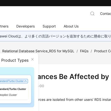
Contac
tners
Developers
Support
About Us
wei Cloudは、より多くの言語バージョンを追加するために懸命に
/
Relational Database Service_RDS for MySQL
/
FAQs
/
Product C
nstances?
n Product Types
 My RDS Instances Be Affected by
on
2026-03-24 GMT+08:00
RDS
instances and resources are isolated from other users'
RDS
insta