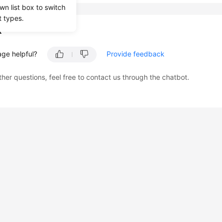
wn list box to switch
t types.
k
age helpful?
Provide feedback
ther questions, feel free to contact us through the chatbot.