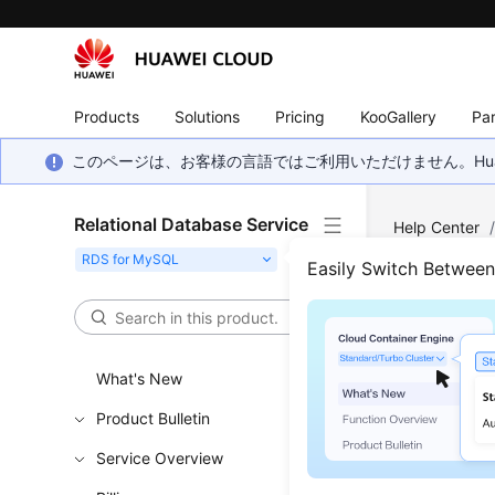
Products
Solutions
Pricing
KooGallery
Par
このページは、お客様の言語ではご利用いただけません。Hua
Relational Database Service
Help Center
Other User I
Easily Switch Betwee
Will
What's New
Updated 
Product Bulletin
No. Your
Service Overview