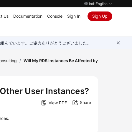
Intl-English
t Us
Documentation
Console
Sign In
Sign Up
取り組んでいます。ご協力ありがとうございました。
onsulting
/
Will My RDS Instances Be Affected by
 Other User Instances?
Share
View PDF
nces.