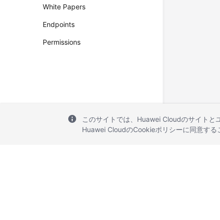
White Papers
Endpoints
Permissions
このサイトでは、Huawei Cloudのサイト
Huawei CloudのCookieポリシーに同意
© 2026, Huawei Cloud Computing Technologies Co., Ltd. and/or its affi