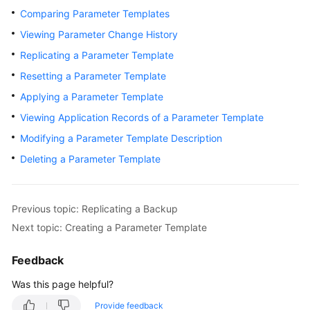
Comparing Parameter Templates
Kernels
Viewing Parameter Change History
Replicating a Parameter Template
User
Resetting a Parameter Template
Guide
Applying a Parameter Template
Best
Viewing Application Records of a Parameter Template
Practices
Modifying a Parameter Template Description
Performance
Deleting a Parameter Template
White
Paper
Previous topic: Replicating a Backup
API
Next topic: Creating a Parameter Template
Reference
Feedback
SDK
Reference
Was this page helpful?
Provide feedback