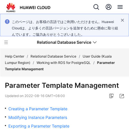
このページは、お客様の言語ではご利用いただけません。Huawei
Cloudは、より多くの言語バージョンを追加するために懸命に取り組
んでいます。ご協力ありがとうございました。
Relational Database Service
Help Center
/
Relational Database Service
/
User Guide (Kuala
Lumpur Region)
/
Working with RDS for PostgreSQL
/
Parameter
Template Management
Parameter Template Management
Service
Overview
Updated on
2022-08-16 GMT+08:00
Creating a Parameter Template
Billing
Modifying Instance Parameters
Getting
Exporting a Parameter Template
Started