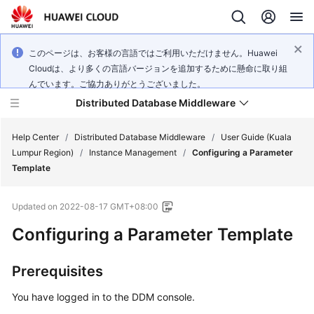
このページは、お客様の言語ではご利用いただけません。Huawei
Cloudは、より多くの言語バージョンを追加するために懸命に取り組
んでいます。ご協力ありがとうございました。
Distributed Database Middleware
Help Center
/
Distributed Database Middleware
/
User Guide (Kuala
Lumpur Region)
/
Instance Management
/
Configuring a Parameter
Template
What's
New
Updated on
2022-08-17 GMT+08:00
Product
Configuring a Parameter Template
Bulletin
Prerequisites
Service
Overview
You have logged in to the DDM console.