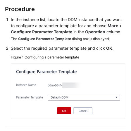
Billing
Procedure
Getting
In the instance list, locate the DDM instance that you want
Started
to configure a parameter template for and choose
More
>
Configure Parameter Template
in the
Operation
column.
User
The
Configure Parameter Template
dialog box is displayed.
Guide
Select the required parameter template and click
OK
.
API
Figure 1
Configuring a parameter template
Reference
SDK
Reference
Best
Practices
Performance
White
Paper