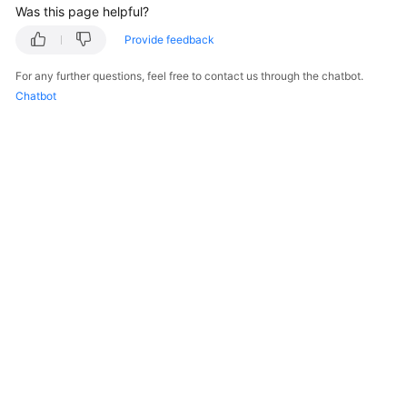
Was this page helpful?
Started
Provide feedback
User
Guide
For any further questions, feel free to contact us through the chatbot.
Chatbot
Best
Practices
Developer
Guide
API
Reference
SDK
Reference
FAQs
More