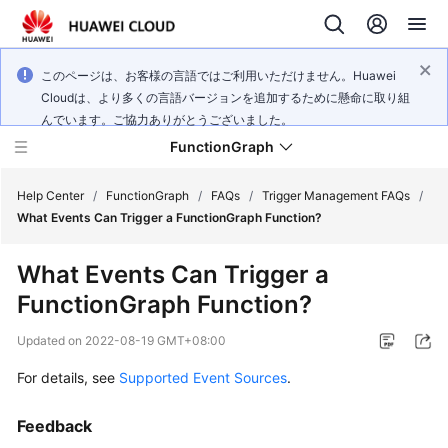
このページは、お客様の言語ではご利用いただけません。Huawei
Cloudは、より多くの言語バージョンを追加するために懸命に取り組
んでいます。ご協力ありがとうございました。
FunctionGraph
Help Center
/
FunctionGraph
/
FAQs
/
Trigger Management FAQs
/
What Events Can Trigger a FunctionGraph Function?
What's
What Events Can Trigger a
New
FunctionGraph Function?
Service
Updated on
2022-08-19 GMT+08:00
Overview
For details, see
Supported Event Sources
.
Billing
Feedback
Getting