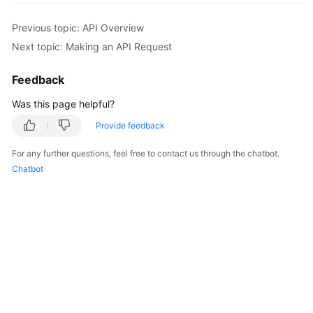
Previous topic: API Overview
Kernels
Next topic: Making an API Request
User
Feedback
Guide
Was this page helpful?
Best
Practices
Provide feedback
For any further questions, feel free to contact us through the chatbot.
Performance
Chatbot
White
Paper
API
Reference
SDK
Reference