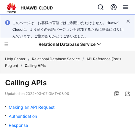
このページは、お客様の言語ではご利用いただけません。Huawei
Cloudは、より多くの言語バージョンを追加するために懸命に取り組
んでいます。ご協力ありがとうございました。
Relational Database Service
Help Center
/
Relational Database Service
/
API Reference (Paris
Region)
/
Calling APIs
Calling APIs
Service
Updated on
2024-03-07 GMT+08:00
Overview
Making an API Request
Billing
Authentication
Response
Getting
Started