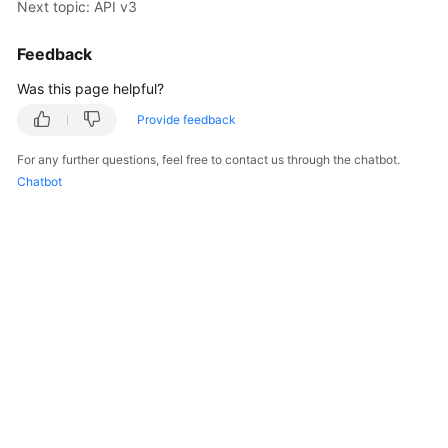
Next topic: API v3
Kernels
Feedback
Was this page helpful?
User
Guide
Provide feedback
Best
For any further questions, feel free to contact us through the chatbot.
Practices
Chatbot
Performance
White
Paper
API
Reference
SDK
Reference