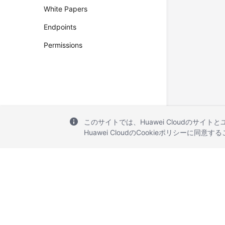
White Papers
Endpoints
Permissions
このサイトでは、Huawei Cloudのサイト
Huawei CloudのCookieポリシーに同意
© 2026, Huawei Cloud Computing Technologies Co., Ltd. and/or its affi