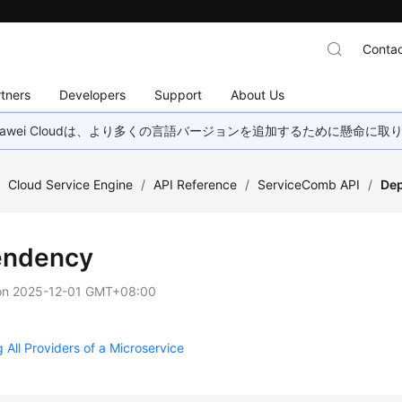
Contac
tners
Developers
Support
About Us
wei Cloudは、より多くの言語バージョンを追加するために懸命に
/
Cloud Service Engine
/
API Reference
/
ServiceComb API
/
De
endency
on
2025-12-01 GMT+08:00
 All Providers of a Microservice