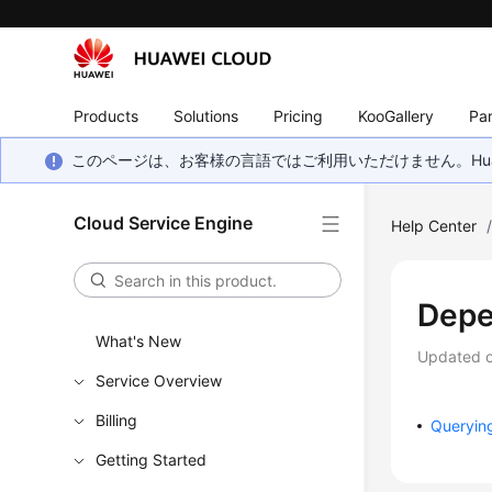
Products
Solutions
Pricing
KooGallery
Par
このページは、お客様の言語ではご利用いただけません。Hua
Cloud Service Engine
Help Center
Dep
What's New
Updated 
Service Overview
Billing
Querying
Getting Started