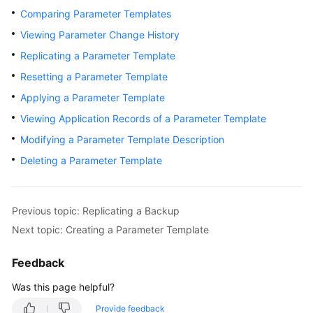
Comparing Parameter Templates
Kernels
Viewing Parameter Change History
Replicating a Parameter Template
User
Resetting a Parameter Template
Guide
Applying a Parameter Template
Best
Viewing Application Records of a Parameter Template
Practices
Modifying a Parameter Template Description
Performance
Deleting a Parameter Template
White
Paper
Previous topic: Replicating a Backup
API
Next topic: Creating a Parameter Template
Reference
Feedback
SDK
Reference
Was this page helpful?
Provide feedback