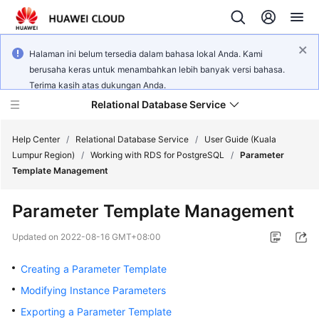
Halaman ini belum tersedia dalam bahasa lokal Anda. Kami
berusaha keras untuk menambahkan lebih banyak versi bahasa.
Terima kasih atas dukungan Anda.
Relational Database Service
Help Center
/
Relational Database Service
/
User Guide (Kuala
Lumpur Region)
/
Working with RDS for PostgreSQL
/
Parameter
Template Management
Parameter Template Management
Service
Overview
Updated on
2022-08-16 GMT+08:00
Creating a Parameter Template
Billing
Modifying Instance Parameters
Getting
Exporting a Parameter Template
Started