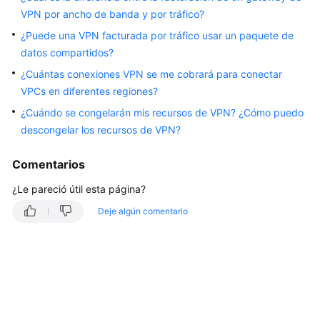
VPN por ancho de banda y por tráfico?
Guía
del
¿Puede una VPN facturada por tráfico usar un paquete de
usuario
datos compartidos?
¿Cuántas conexiones VPN se me cobrará para conectar
Preguntas
VPCs en diferentes regiones?
frecuentes
¿Cuándo se congelarán mis recursos de VPN? ¿Cómo puedo
descongelar los recursos de VPN?
Preguntas
populares
Comentarios
Consultoría
¿Le pareció útil esta página?
General
Deje algún comentario
Escenarios
de
redes
y
aplicaciones