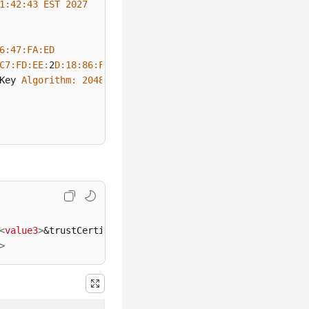
1
:
42
:
43
EST
2027
6
:
47
:FA
:ED
C7
:FD
:EE
:
2
D:
18
:
86
:F4
:
9
C:
40
:D8
:
26
:CB
:DA
:
95
: 
A0
:
24
Key 
Algorithm:
2048
-bit 
RSA
 key 

<
value3
>
>