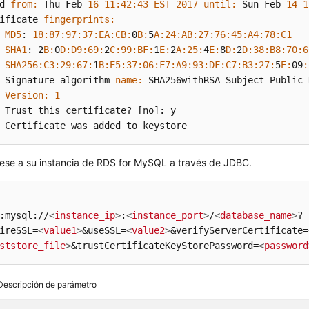
d 
from:
 Thu Feb 
16
11
:
42
:
43
EST
2017
until:
 Sun Feb 
14
1
ificate 
fingerprints:
MD5
: 
18
:
87
:
97
:
37
:EA
:CB
:
0
B:
5
A:
24
:AB
:
27
:
76
:
45
:A4
:
78
:C1
SHA1
: 2
B:
0
D:
D9
:
69
:
2
C:
99
:BF
:
1
E:
2
A:
25
:
4
E:
8
D:
2
D:
38
:B8
:
70
:
6
SHA256
:C3
:
29
:
67
:
1
B:
E5
:
37
:
06
:F7
:A9
:
93
:DF
:C7
:B3
:
27
:
5
E:
09
:
 Signature algorithm 
name:
 SHA256withRSA Subject Public 
Version:
1
 Trust this certificate? [no]: y

 Certificate was added to keystore
ese a su instancia de RDS for MySQL a través de JDBC.
:mysql://
<
instance_ip
>
:
<
instance_port
>
/
<
database_name
>
? 

ireSSL=
<
value1
>
&useSSL=
<
value2
>
&verifyServerCertificate=
ststore_file
>
&trustCertificateKeyStorePassword=
<
password
Descripción de parámetro