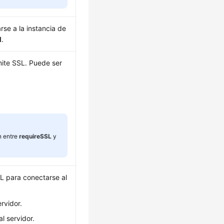
se a la instancia de
l
.
mite SSL. Puede ser
n entre
requireSSL
y
SSL para conectarse al
ervidor.
al servidor.