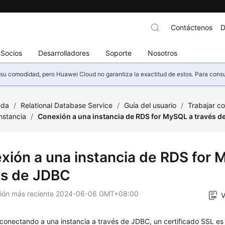
Contáctenos
D
Socios
Desarrolladores
Soporte
Nosotros
u comodidad, pero Huawei Cloud no garantiza la exactitud de estos. Para consult
uda
/
Relational Database Service
/
Guía del usuario
/
Trabajar c
nstancia
/
Conexión a una instancia de RDS for MySQL a través d
xión a una instancia de RDS for 
és de JDBC
ción más reciente
2024-06-06 GMT+08:00
V
 conectando a una instancia a través de JDBC, un certificado SSL es 