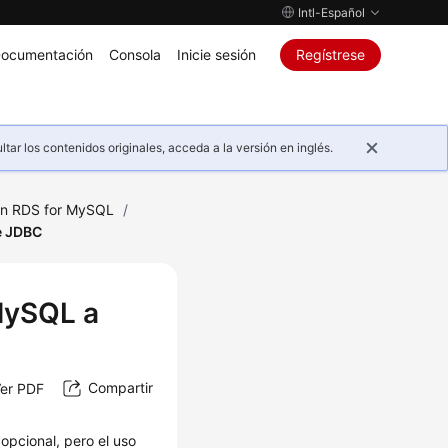
Intl-Español
ocumentación
Consola
Inicie sesión
Regístrese
ar los contenidos originales, acceda a la versión en inglés.
on RDS for MySQL
/
e JDBC
MySQL a
Compartir
er PDF
opcional, pero el uso