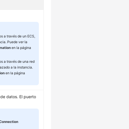
os a través de un ECS,
ncia. Puede ver la
rmation
en la página
os a través de una red
azado a la instancia.
ion
en la página
de datos. El puerto
Connection