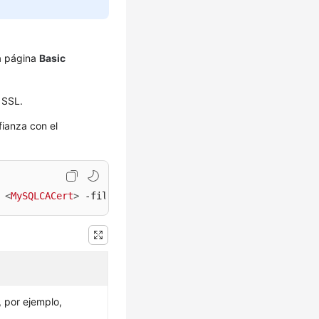
la página
Basic
 SSL.
fianza con el
 
<
MySQLCACert
>
 -­file 
<
ca.pem
>
 -keystore 
<
truststore_file
, por ejemplo,