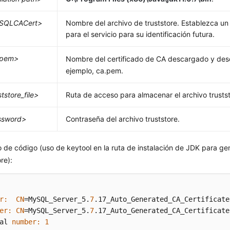
SQLCACert>
Nombre del archivo de truststore. Establezca un
para el servicio para su identificación futura.
.pem>
Nombre del certificado de CA descargado y de
ejemplo, ca.pem.
ststore_file>
Ruta de acceso para almacenar el archivo trustst
ssword>
Contraseña del archivo truststore.
 de código (uso de keytool en la ruta de instalación de JDK para gen
ore):
r:
CN
=MySQL_Server_5.
7
er:
CN
=MySQL_Server_5.
7
.17_Auto_Generated_CA_Certificate 
al 
number:
1