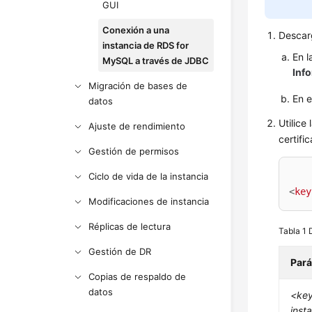
GUI
Conexión a una
Descarg
instancia de RDS for
En 
MySQL a través de JDBC
Inf
Migración de bases de
En e
datos
Utilice
Ajuste de rendimiento
certifi
Gestión de permisos
Ciclo de vida de la instancia
<
key
Modificaciones de instancia
Réplicas de lectura
Tabla 1
Gestión de DR
Par
Copias de respaldo de
datos
<key
inst