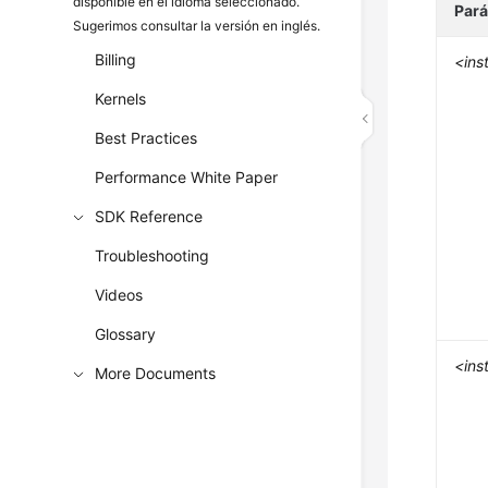
disponible en el idioma seleccionado.
Par
Sugerimos consultar la versión en inglés.
Billing
<ins
Kernels
Best Practices
Performance White Paper
SDK Reference
Troubleshooting
Videos
Glossary
<ins
More Documents