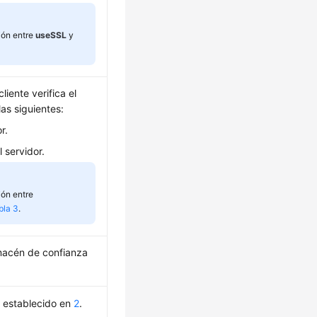
ión entre
useSSL
y
cliente verifica el
las siguientes:
r.
l servidor.
ión entre
bla 3
.
macén de confianza
 establecido en
2
.