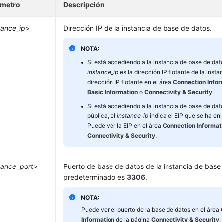
ámetro
Descripción
tance_ip>
Dirección IP de la instancia de base de datos.
NOTA:
Si está accediendo a la instancia de base de dat
instance_ip
es la dirección IP flotante de la insta
dirección IP flotante en el área
Connection Info
Basic Information
o
Connectivity & Security
.
Si está accediendo a la instancia de base de dat
pública, el
instance_ip
indica el EIP que se ha enl
Puede ver la EIP en el área
Connection Informat
Connectivity & Security
.
tance_port>
Puerto de base de datos de la instancia de base 
predeterminado es
3306
.
NOTA:
Puede ver el puerto de la base de datos en el área
Information
de la página
Connectivity & Security
.