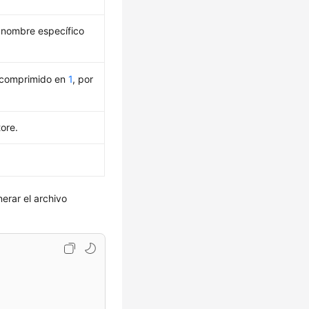
 nombre específico
scomprimido en
1
, por
ore.
erar el archivo

