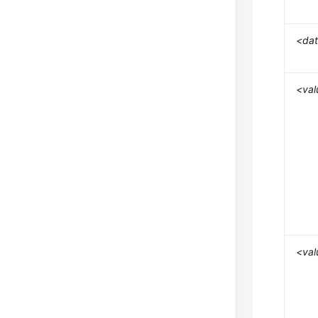
<da
<val
<val