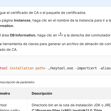
ue el certificado de CA o el paquete de certificados.
la página
Instances
, haga clic en el nombre de la instancia para ir a 
ormation
.
l área
DB Information
, haga clic en
a la derecha del conmutador
 la herramienta de claves para generar un archivo de almacén de con
cado de CA.
tool
installation
path
>
 ./keytool.exe -importcert -alias
Descripción de parámetro
ámetro
Descripción
tool
Directorio bin en la ruta de instalación JDK o JRE
allation path>
C:\Program Files (x86)\Java\jdk­11.0.7\bin
.